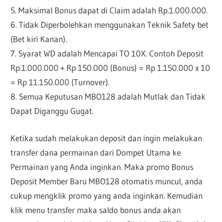
5. Maksimal Bonus dapat di Claim adalah Rp.1.000.000.
6. Tidak Diperbolehkan menggunakan Teknik Safety bet
(Bet kiri Kanan).
7. Syarat WD adalah Mencapai TO 10X. Contoh Deposit
Rp.1.000.000 + Rp 150.000 (Bonus) = Rp 1.150.000 x 10
= Rp 11.150.000 (Turnover).
8. Semua Keputusan MBO128 adalah Mutlak dan Tidak
Dapat Diganggu Gugat.
Ketika sudah melakukan deposit dan ingin melakukan
transfer dana permainan dari Dompet Utama ke
Permainan yang Anda inginkan. Maka promo Bonus
Deposit Member Baru MBO128 otomatis muncul, anda
cukup mengklik promo yang anda inginkan. Kemudian
klik menu transfer maka saldo bonus anda akan