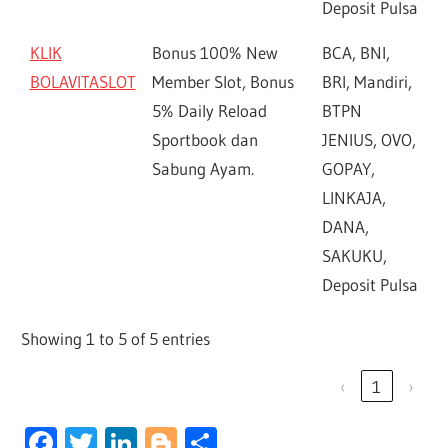
Deposit Pulsa
KLIK
Bonus 100% New
BCA, BNI,
BOLAVITASLOT
Member Slot, Bonus
BRI, Mandiri,
5% Daily Reload
BTPN
Sportbook dan
JENIUS, OVO,
Sabung Ayam.
GOPAY,
LINKAJA,
DANA,
SAKUKU,
Deposit Pulsa
Showing 1 to 5 of 5 entries
‹
1
›
Facebook
Twitter
LinkedIn
Blogger
Share