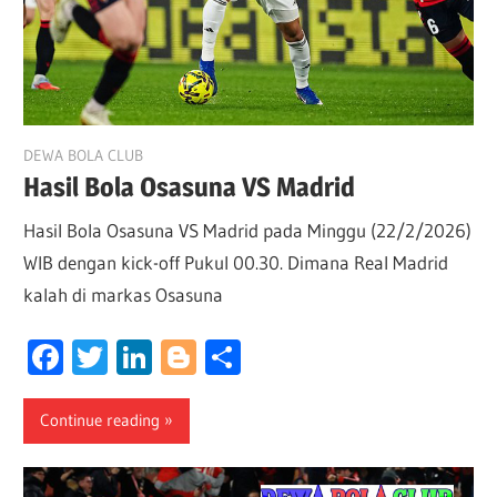
February 22, 2026
DEWA BOLA CLUB
Hasil Bola Osasuna VS Madrid
Hasil Bola Osasuna VS Madrid pada Minggu (22/2/2026)
WIB dengan kick-off Pukul 00.30. Dimana Real Madrid
kalah di markas Osasuna
Facebook
Twitter
LinkedIn
Blogger
Share
Continue reading