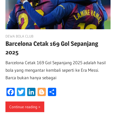
December 22, 2025
DEWA BOLA CLUB
Barcelona Cetak 169 Gol Sepanjang
2025
Barcelona Cetak 169 Gol Sepanjang 2025 adalah hasil
bola yang mengantar kembali seperti ke Era Messi.
Barca bukan hanya sebagai
Facebook
Twitter
LinkedIn
Blogger
Share
Continue reading