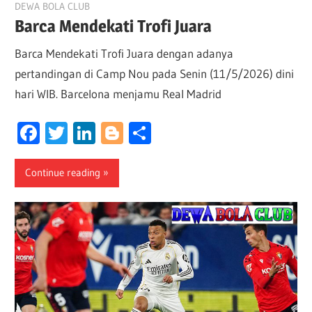
May 8, 2026
DEWA BOLA CLUB
Barca Mendekati Trofi Juara
Barca Mendekati Trofi Juara dengan adanya
pertandingan di Camp Nou pada Senin (11/5/2026) dini
hari WIB. Barcelona menjamu Real Madrid
Facebook
Twitter
LinkedIn
Blogger
Share
Continue reading