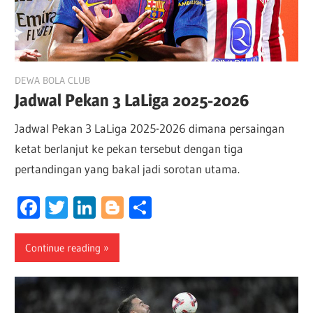
August 28, 2025
DEWA BOLA CLUB
Jadwal Pekan 3 LaLiga 2025-2026
Jadwal Pekan 3 LaLiga 2025-2026 dimana persaingan
ketat berlanjut ke pekan tersebut dengan tiga
pertandingan yang bakal jadi sorotan utama.
Facebook
Twitter
LinkedIn
Blogger
Share
Continue reading