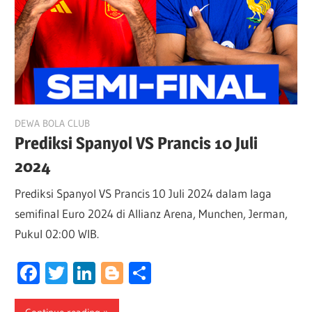
July 8, 2024
DEWA BOLA CLUB
Prediksi Spanyol VS Prancis 10 Juli
2024
Prediksi Spanyol VS Prancis 10 Juli 2024 dalam laga
semifinal Euro 2024 di Allianz Arena, Munchen, Jerman,
Pukul 02:00 WIB.
Facebook
Twitter
LinkedIn
Blogger
Share