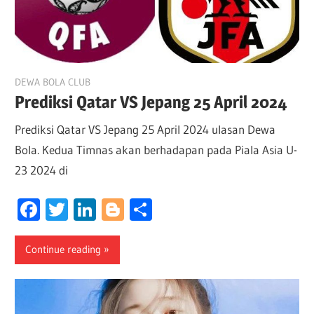
April 24, 2024
DEWA BOLA CLUB
Prediksi Qatar VS Jepang 25 April 2024
Prediksi Qatar VS Jepang 25 April 2024 ulasan Dewa
Bola. Kedua Timnas akan berhadapan pada Piala Asia U-
23 2024 di
Facebook
Twitter
LinkedIn
Blogger
Share
Continue reading