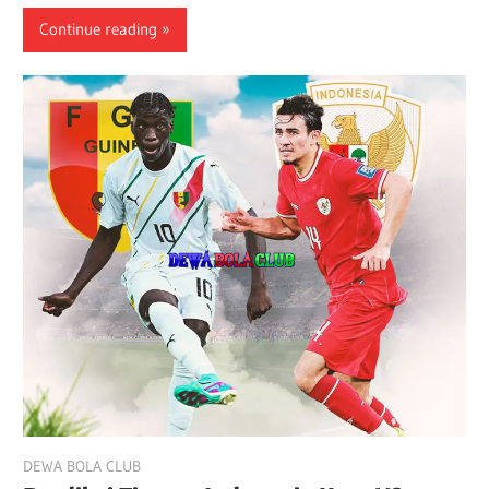
Continue reading
May 8, 2024
DEWA BOLA CLUB