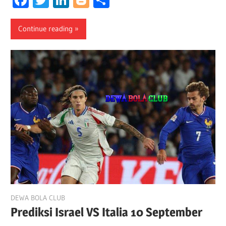
Continue reading
September 7, 2024
DEWA BOLA CLUB
Prediksi Israel VS Italia 10 September