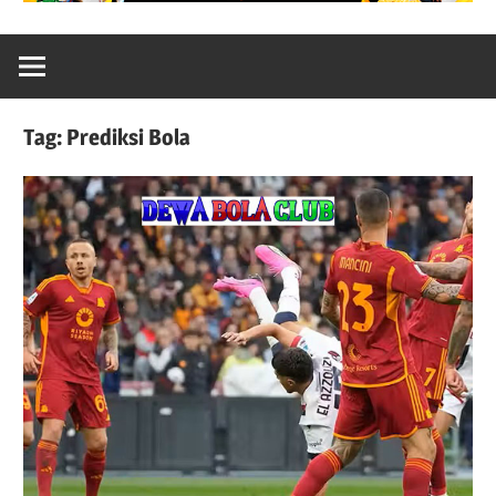
Tag:
Prediksi Bola