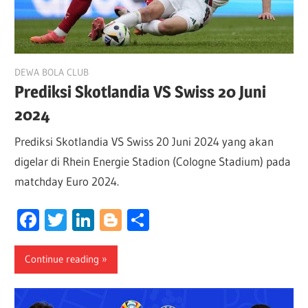
June 18, 2024
DEWA BOLA CLUB
Prediksi Skotlandia VS Swiss 20 Juni
2024
Prediksi Skotlandia VS Swiss 20 Juni 2024 yang akan
digelar di Rhein Energie Stadion (Cologne Stadium) pada
matchday Euro 2024.
Facebook
Twitter
LinkedIn
Blogger
Share
Continue reading