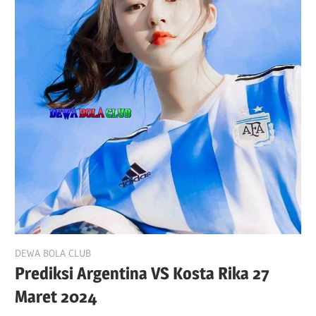
March 24, 2024
DEWA BOLA CLUB
Prediksi Argentina VS Kosta Rika 27
Maret 2024