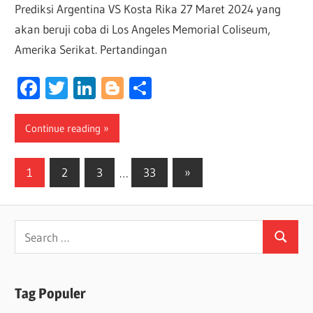
Prediksi Argentina VS Kosta Rika 27 Maret 2024 yang
akan beruji coba di Los Angeles Memorial Coliseum,
Amerika Serikat. Pertandingan
Facebook
Twitter
LinkedIn
Blogger
Share
Continue reading
Posts
Next
1
2
3
…
33
»
Posts
pagination
Search
Search
for:
Tag Populer