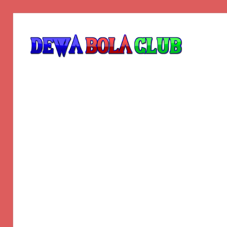
Skip
to
De
content
Info
Olahraga,
Bol
Sepakbola,
Sports
Clu