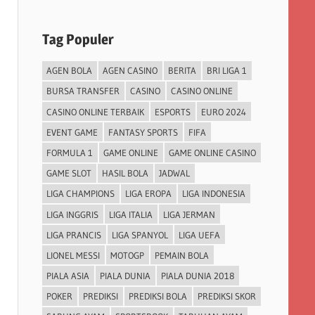
Tag Populer
AGEN BOLA
AGEN CASINO
BERITA
BRI LIGA 1
BURSA TRANSFER
CASINO
CASINO ONLINE
CASINO ONLINE TERBAIK
ESPORTS
EURO 2024
EVENT GAME
FANTASY SPORTS
FIFA
FORMULA 1
GAME ONLINE
GAME ONLINE CASINO
GAME SLOT
HASIL BOLA
JADWAL
LIGA CHAMPIONS
LIGA EROPA
LIGA INDONESIA
LIGA INGGRIS
LIGA ITALIA
LIGA JERMAN
LIGA PRANCIS
LIGA SPANYOL
LIGA UEFA
LIONEL MESSI
MOTOGP
PEMAIN BOLA
PIALA ASIA
PIALA DUNIA
PIALA DUNIA 2018
POKER
PREDIKSI
PREDIKSI BOLA
PREDIKSI SKOR