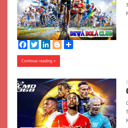
Facebook
Twitter
LinkedIn
Blogger
Share
Continue reading
j