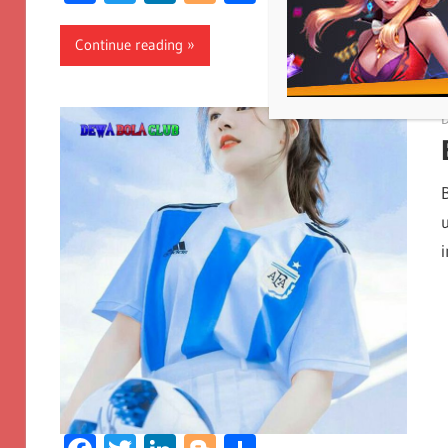
Continue reading
O
i