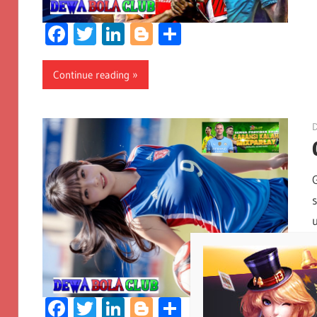
Facebook
Twitter
LinkedIn
Blogger
Share
Continue reading
J
Facebook
Twitter
LinkedIn
Blogger
Share