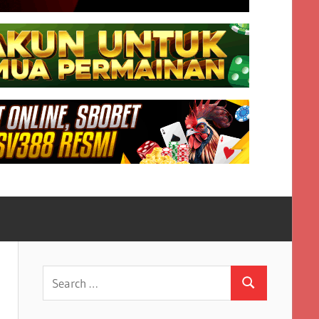
Search
Search
for: