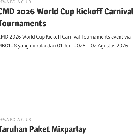
une 7, 2026
DEWA BOLA CLUB
CMD 2026 World Cup Kickoff Carnival
Tournaments
CMD 2026 World Cup Kickoff Carnival Tournaments event via
MBO128 yang dimulai dari 01 Juni 2026 – 02 Agustus 2026.
anuary 14, 2026
DEWA BOLA CLUB
Taruhan Paket Mixparlay