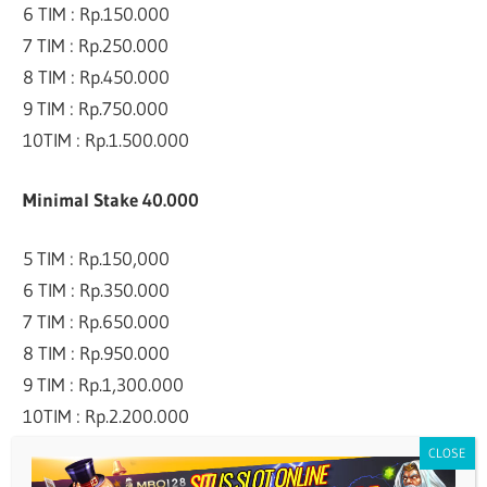
6 TIM : Rp.150.000
7 TIM : Rp.250.000
8 TIM : Rp.450.000
9 TIM : Rp.750.000
10TIM : Rp.1.500.000
Minimal Stake 40.000
5 TIM : Rp.150,000
6 TIM : Rp.350.000
7 TIM : Rp.650.000
8 TIM : Rp.950.000
9 TIM : Rp.1,300.000
10TIM : Rp.2.200.000
Minimal Stake 60.000