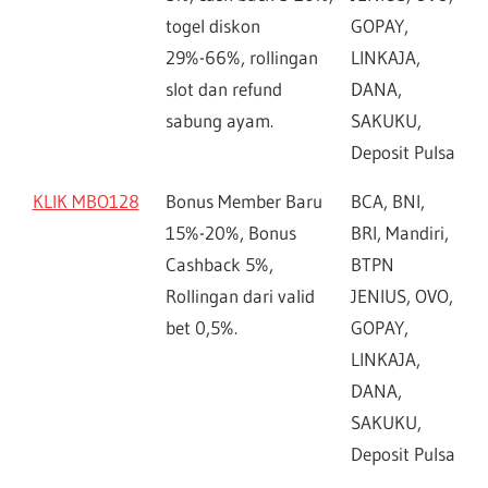
togel diskon
GOPAY,
29%-66%, rollingan
LINKAJA,
slot dan refund
DANA,
sabung ayam.
SAKUKU,
Deposit Pulsa
KLIK MBO128
Bonus Member Baru
BCA, BNI,
15%-20%, Bonus
BRI, Mandiri,
Cashback 5%,
BTPN
Rollingan dari valid
JENIUS, OVO,
bet 0,5%.
GOPAY,
LINKAJA,
DANA,
SAKUKU,
Deposit Pulsa