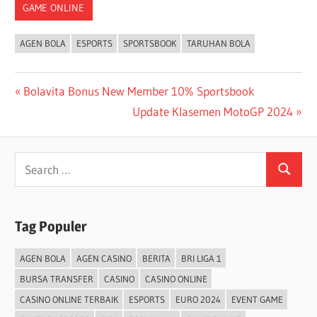
GAME ONLINE
AGEN BOLA
ESPORTS
SPORTSBOOK
TARUHAN BOLA
Post
Previous
Bolavita Bonus New Member 10% Sportsbook
Post:
Next
Update Klasemen MotoGP 2024
navigation
Post:
Search
Search
for:
Tag Populer
AGEN BOLA
AGEN CASINO
BERITA
BRI LIGA 1
BURSA TRANSFER
CASINO
CASINO ONLINE
CASINO ONLINE TERBAIK
ESPORTS
EURO 2024
EVENT GAME