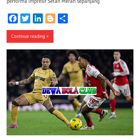
performa impresif Setan Merah sepanjang
Facebook
Twitter
LinkedIn
Blogger
Share
Continue reading