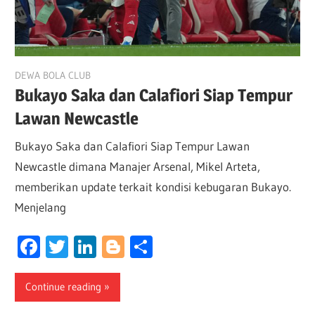
April 25, 2026
DEWA BOLA CLUB
Bukayo Saka dan Calafiori Siap Tempur
Lawan Newcastle
Bukayo Saka dan Calafiori Siap Tempur Lawan
Newcastle dimana Manajer Arsenal, Mikel Arteta,
memberikan update terkait kondisi kebugaran Bukayo.
Menjelang
Facebook
Twitter
LinkedIn
Blogger
Share
Continue reading