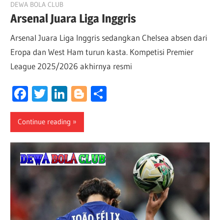
May 24, 2026
DEWA BOLA CLUB
Arsenal Juara Liga Inggris
Arsenal Juara Liga Inggris sedangkan Chelsea absen dari
Eropa dan West Ham turun kasta. Kompetisi Premier
League 2025/2026 akhirnya resmi
Facebook
Twitter
LinkedIn
Blogger
Share
Continue reading