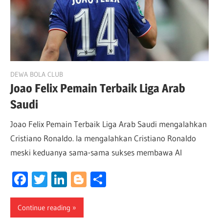
May 23, 2026
DEWA BOLA CLUB
Joao Felix Pemain Terbaik Liga Arab
Saudi
Joao Felix Pemain Terbaik Liga Arab Saudi mengalahkan
Cristiano Ronaldo. Ia mengalahkan Cristiano Ronaldo
meski keduanya sama-sama sukses membawa Al
Facebook
Twitter
LinkedIn
Blogger
Share
Continue reading