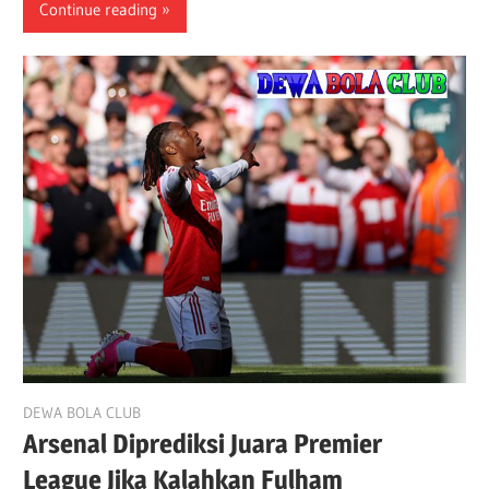
Continue reading
April 26, 2026
DEWA BOLA CLUB
Arsenal Diprediksi Juara Premier
League Jika Kalahkan Fulham