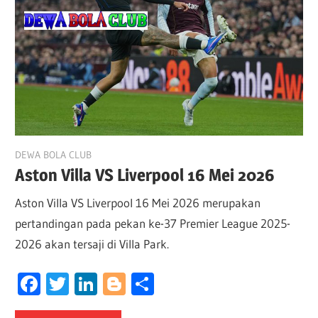
May 14, 2026
DEWA BOLA CLUB
Aston Villa VS Liverpool 16 Mei 2026
Aston Villa VS Liverpool 16 Mei 2026 merupakan
pertandingan pada pekan ke-37 Premier League 2025-
2026 akan tersaji di Villa Park.
Facebook
Twitter
LinkedIn
Blogger
Share