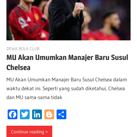
May 17, 2026
DEWA BOLA CLUB
MU Akan Umumkan Manajer Baru Susul
Chelsea
MU Akan Umumkan Manajer Baru Susul Chelsea dalam
waktu dekat ini. Seperti yang sudah diketahui, Chelsea
dan MU sama-sama tidak
Facebook
Twitter
LinkedIn
Blogger
Share
Continue reading