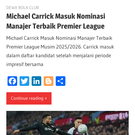
May 14, 2026
DEWA BOLA CLUB
Michael Carrick Masuk Nominasi
Manajer Terbaik Premier League
Michael Carrick Masuk Nominasi Manajer Terbaik
Premier League Musim 2025/2026. Carrick masuk
dalam daftar kandidat setelah menjalani periode
impresif bersama
Facebook
Twitter
LinkedIn
Blogger
Share
Continue reading