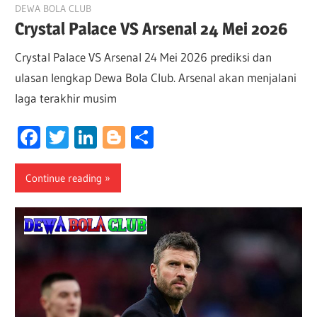
May 23, 2026
DEWA BOLA CLUB
Crystal Palace VS Arsenal 24 Mei 2026
Crystal Palace VS Arsenal 24 Mei 2026 prediksi dan
ulasan lengkap Dewa Bola Club. Arsenal akan menjalani
laga terakhir musim
Facebook
Twitter
LinkedIn
Blogger
Share
Continue reading