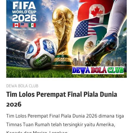
July 9, 2026
DEWA BOLA CLUB
Tim Lolos Perempat Final Piala Dunia
2026
Tim Lolos Perempat Final Piala Dunia 2026 dimana tiga
Timnas Tuan Rumah telah tersingkir yaitu Amerika,
Kanada dan Mexico. Lengkap