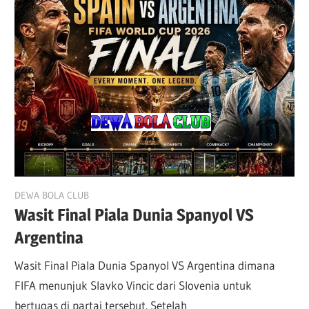
July 17, 2026
DEWA BOLA CLUB
Wasit Final Piala Dunia Spanyol VS
Argentina
Wasit Final Piala Dunia Spanyol VS Argentina dimana
FIFA menunjuk Slavko Vincic dari Slovenia untuk
bertugas di partai tersebut. Setelah