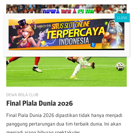
July 15, 2026
DEWA BOLA CLUB
Final Piala Dunia 2026
Final Piala Dunia 2026 dipastikan tidak hanya menjadi
panggung pertarungan dua tim terbaik dunia. Ini akan
menjadi ajang hiburan spektakuler