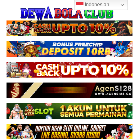
Skip
Indonesian
Dew
to
content
Info
Bol
Olahraga,
Sepakbola,
Clu
Sports