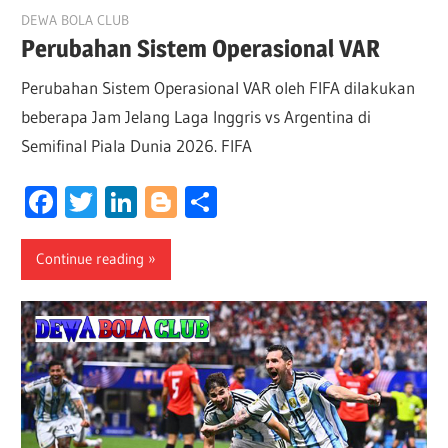
July 15, 2026
DEWA BOLA CLUB
Perubahan Sistem Operasional VAR
Perubahan Sistem Operasional VAR oleh FIFA dilakukan
beberapa Jam Jelang Laga Inggris vs Argentina di
Semifinal Piala Dunia 2026. FIFA
Facebook
Twitter
LinkedIn
Blogger
Share
Continue reading