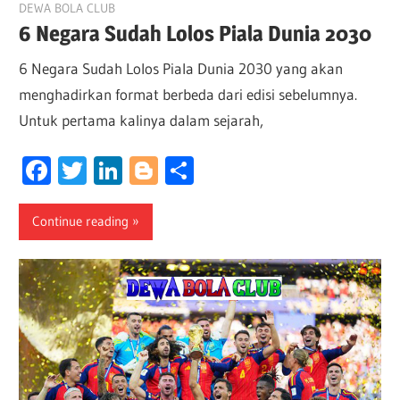
July 20, 2026
DEWA BOLA CLUB
6 Negara Sudah Lolos Piala Dunia 2030
6 Negara Sudah Lolos Piala Dunia 2030 yang akan
menghadirkan format berbeda dari edisi sebelumnya.
Untuk pertama kalinya dalam sejarah,
Facebook
Twitter
LinkedIn
Blogger
Share
Continue reading