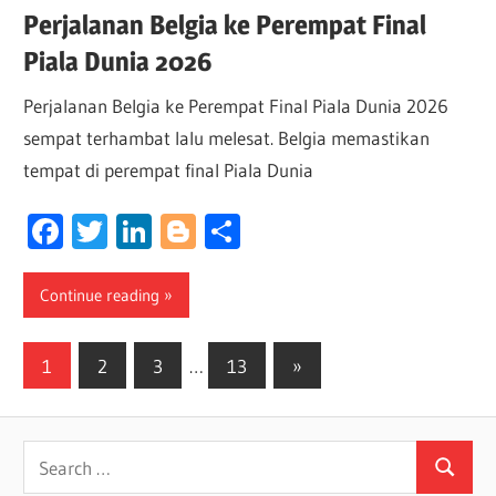
Perjalanan Belgia ke Perempat Final
Piala Dunia 2026
Perjalanan Belgia ke Perempat Final Piala Dunia 2026
sempat terhambat lalu melesat. Belgia memastikan
tempat di perempat final Piala Dunia
Facebook
Twitter
LinkedIn
Blogger
Share
Continue reading
Posts
Next
1
2
3
…
13
»
Posts
pagination
Search
Search
for: