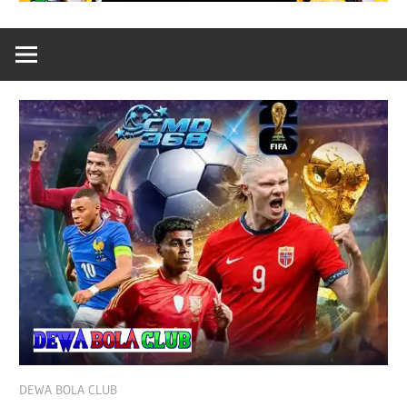
June 7, 2026
DEWA BOLA CLUB