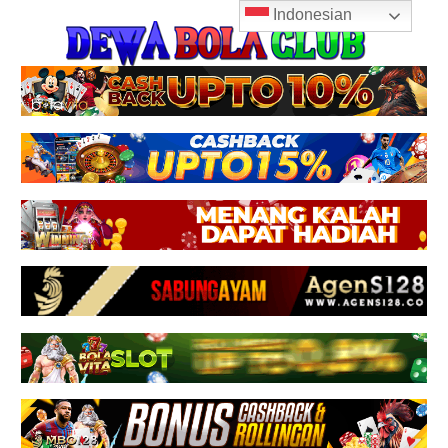
Skip
Indonesian
Dew
to
content
Info
Bol
Olahraga,
Sepakbola,
Clu
Sports