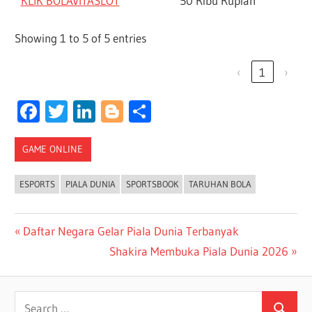
KLIK BOLAVITASLOT
50 Ribu Rupiah
Showing 1 to 5 of 5 entries
‹
1
›
Facebook
Twitter
LinkedIn
Blogger
Share
GAME ONLINE
ESPORTS
PIALA DUNIA
SPORTSBOOK
TARUHAN BOLA
Post
Previous
Daftar Negara Gelar Piala Dunia Terbanyak
Post:
Next
Shakira Membuka Piala Dunia 2026
navigation
Post:
Search