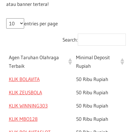
atau banner tertera!
entries per page
Search:
Agen Taruhan Olahraga
Minimal Deposit
Terbaik
Rupiah
KLIK BOLAVITA
50 Ribu Rupiah
KLIK ZEUSBOLA
50 Ribu Rupiah
KLIK WINNING303
50 Ribu Rupiah
KLIK MBO128
50 Ribu Rupiah