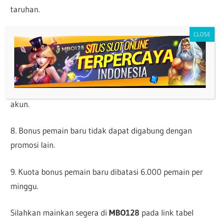
taruhan.
5. Tidak ada batas maksimal kesempatan lucky draw.
6. Bonus lucky draw dibagikan mingguan.
7. Bonus pemain baru hanya dapat diklaim satu kali per
akun.
8. Bonus pemain baru tidak dapat digabung dengan
promosi lain.
9. Kuota bonus pemain baru dibatasi 6.000 pemain per
minggu.
Silahkan mainkan segera di
MBO128
pada link tabel