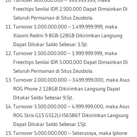
Freechips Senilai IDR 2.500.000 Dapat Dimainkan Di
Seluruh Permainan di Situs Zeusbola.
Turnover 1.000.000.000 – 1.499.999.999, maka
Xiaomi Redmi 9 8GB-128GB Dikirimkan Langsung
Dapat Ditukar Saldo Sebesar 3.5jt.
Turnover 1.500.000.000 – 1.999.999.999, maka
Freechips Senilai IDR 5.000.000 Dapat Dimainkan Di
Seluruh Permainan di Situs Zeusbola.
Turnover 2.000.000.000 – 3.499.999.000, maka Asus
ROG Phone 2 128GB Dikirimkan Langsung Dapat
Ditukar Saldo Sebesar 9.5jt.
Turnover 3.500.000.000 – 4.999.999.000, maka Asus
ROG Strix G15 G512LI-I565B6T Dikirimkan Langsung
Dapat Ditukar Saldo Sebesar 15jt.
Turnover 5.000.000.000 – Seterusnya, maka Iphone