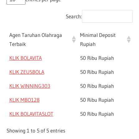
Search:
Agen Taruhan Olahraga
Minimal Deposit
Terbaik
Rupiah
KLIK BOLAVITA
50 Ribu Rupiah
KLIK ZEUSBOLA
50 Ribu Rupiah
KLIK WINNING303
50 Ribu Rupiah
KLIK MBO128
50 Ribu Rupiah
KLIK BOLAVITASLOT
50 Ribu Rupiah
Showing 1 to 5 of 5 entries