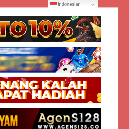
Indonesian