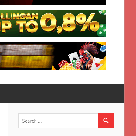
Search
Search
for: