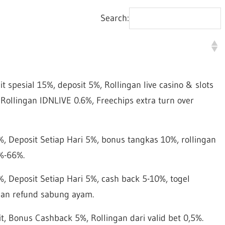
Search:
spesial 15%, deposit 5%, Rollingan live casino & slots
 Rollingan IDNLIVE 0.6%, Freechips extra turn over
 Deposit Setiap Hari 5%, bonus tangkas 10%, rollingan
9%-66%.
 Deposit Setiap Hari 5%, cash back 5-10%, togel
 dan refund sabung ayam.
 Bonus Cashback 5%, Rollingan dari valid bet 0,5%.