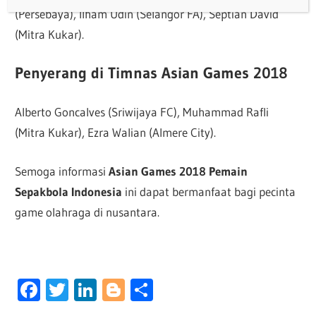
(Persebaya), Ilham Udin (Selangor FA), Septian David
(Mitra Kukar).
Penyerang di Timnas Asian Games 2018
Alberto Goncalves (Sriwijaya FC), Muhammad Rafli
(Mitra Kukar), Ezra Walian (Almere City).
Semoga informasi
Asian Games 2018 Pemain
Sepakbola Indonesia
ini dapat bermanfaat bagi pecinta
game olahraga di nusantara.
Facebook
Twitter
LinkedIn
Blogger
Share