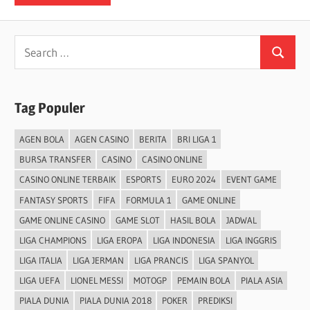
Search
Search
for:
Tag Populer
AGEN BOLA
AGEN CASINO
BERITA
BRI LIGA 1
BURSA TRANSFER
CASINO
CASINO ONLINE
CASINO ONLINE TERBAIK
ESPORTS
EURO 2024
EVENT GAME
FANTASY SPORTS
FIFA
FORMULA 1
GAME ONLINE
GAME ONLINE CASINO
GAME SLOT
HASIL BOLA
JADWAL
LIGA CHAMPIONS
LIGA EROPA
LIGA INDONESIA
LIGA INGGRIS
LIGA ITALIA
LIGA JERMAN
LIGA PRANCIS
LIGA SPANYOL
LIGA UEFA
LIONEL MESSI
MOTOGP
PEMAIN BOLA
PIALA ASIA
PIALA DUNIA
PIALA DUNIA 2018
POKER
PREDIKSI