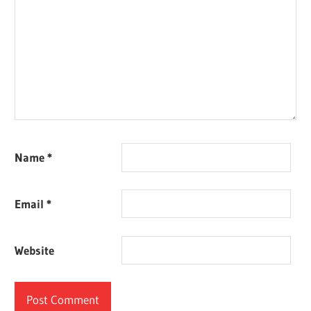
Name
*
Email
*
Website