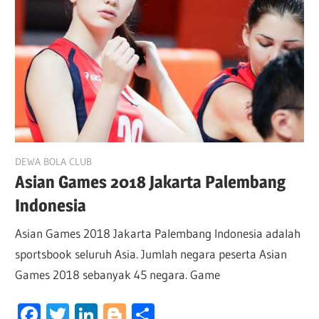
July 22, 2018
DEWA BOLA CLUB
Asian Games 2018 Jakarta Palembang
Indonesia
Asian Games 2018 Jakarta Palembang Indonesia adalah
sportsbook seluruh Asia. Jumlah negara peserta Asian
Games 2018 sebanyak 45 negara. Game
Facebook
Twitter
LinkedIn
Blogger
Share