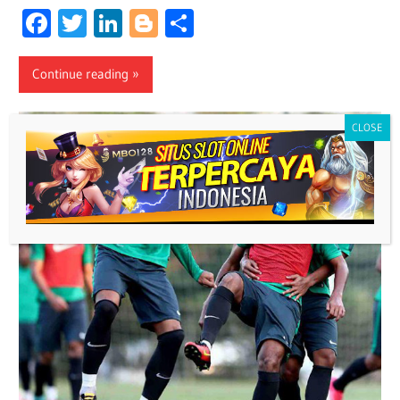
Facebook
Twitter
LinkedIn
Blogger
Share
Continue reading