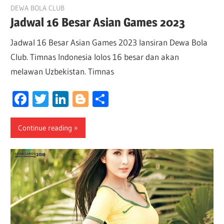
September 28, 2023
DEWA BOLA CLUB
Jadwal 16 Besar Asian Games 2023
Jadwal 16 Besar Asian Games 2023 lansiran Dewa Bola
Club. Timnas Indonesia lolos 16 besar dan akan
melawan Uzbekistan. Timnas
Facebook
Twitter
LinkedIn
Blogger
Share
Continue reading