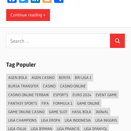
Continue reading
Search
Search
for:
Tag Populer
AGEN BOLA
AGEN CASINO
BERITA
BRI LIGA 1
BURSA TRANSFER
CASINO
CASINO ONLINE
CASINO ONLINE TERBAIK
ESPORTS
EURO 2024
EVENT GAME
FANTASY SPORTS
FIFA
FORMULA 1
GAME ONLINE
GAME ONLINE CASINO
GAME SLOT
HASIL BOLA
JADWAL
LIGA CHAMPIONS
LIGA EROPA
LIGA INDONESIA
LIGA INGGRIS
LIGA ITALIA
LIGA JERMAN
LIGA PRANCIS
LIGA SPANYOL