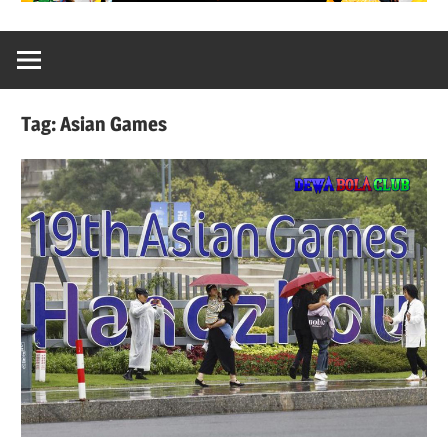
Tag:
Asian Games