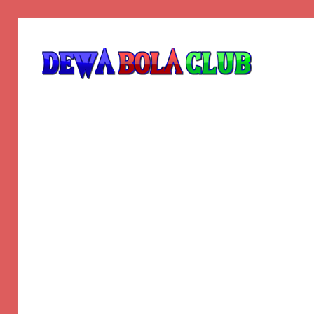
Skip
to
De
content
Info
Olahraga,
Bol
Sepakbola,
Sports
Clu