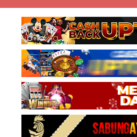
wa
a
b