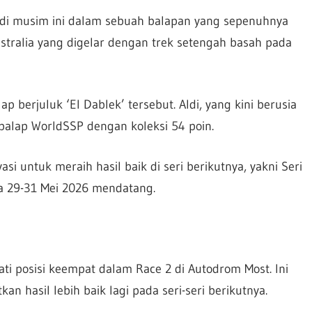
k Aldi musim ini dalam sebuah balapan yang sepenuhnya
Australia yang digelar dengan trek setengah basah pada
 berjuluk ‘El Dablek’ tersebut. Aldi, yang kini berusia
alap WorldSSP dengan koleksi 54 poin.
i untuk meraih hasil baik di seri berikutnya, yakni Seri
da 29-31 Mei 2026 mendatang.
i posisi keempat dalam Race 2 di Autodrom Most. Ini
 hasil lebih baik lagi pada seri-seri berikutnya.