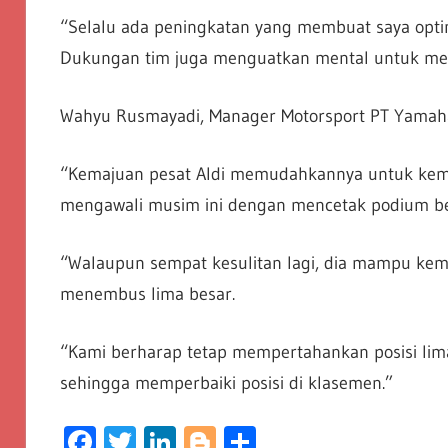
“Selalu ada peningkatan yang membuat saya optim
Dukungan tim juga menguatkan mental untuk men
Wahyu Rusmayadi, Manager Motorsport PT Yamaha 
“Kemajuan pesat Aldi memudahkannya untuk kembal
mengawali musim ini dengan mencetak podium berse
“Walaupun sempat kesulitan lagi, dia mampu kem
menembus lima besar.
“Kami berharap tetap mempertahankan posisi lim
sehingga memperbaiki posisi di klasemen.”
Facebook
Twitter
LinkedIn
Blogger
Share