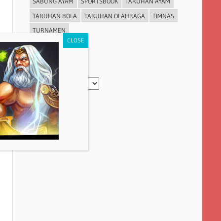
SABUNG AYAM
SPORTSBOOK
TARUHAN AYAM
TARUHAN BOLA
TARUHAN OLAHRAGA
TIMNAS
TURNAMEN
Archives
Archives