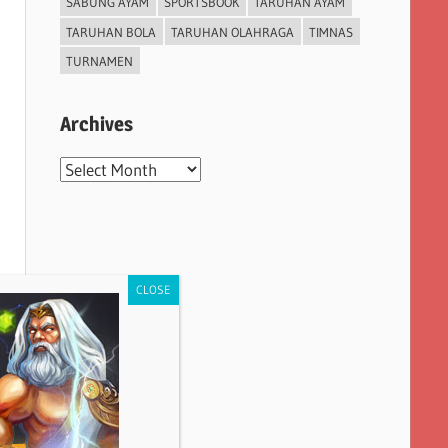
SABUNG AYAM
SPORTSBOOK
TARUHAN AYAM
TARUHAN BOLA
TARUHAN OLAHRAGA
TIMNAS
TURNAMEN
Archives
Archives