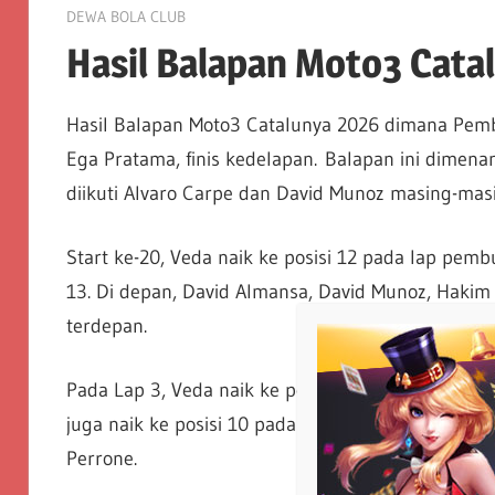
May 17, 2026
DEWA BOLA CLUB
Hasil Balapan Moto3 Cata
Hasil Balapan Moto3 Catalunya 2026 dimana Pem
Ega Pratama, finis kedelapan. Balapan ini dimen
diikuti Alvaro Carpe dan David Munoz masing-masin
Start ke-20, Veda naik ke posisi 12 pada lap pemb
13. Di depan, David Almansa, David Munoz, Hakim D
terdepan.
Pada Lap 3, Veda naik ke posisi 11 usai Salmela m
juga naik ke posisi 10 pada lap yang sama, usai 
Perrone.