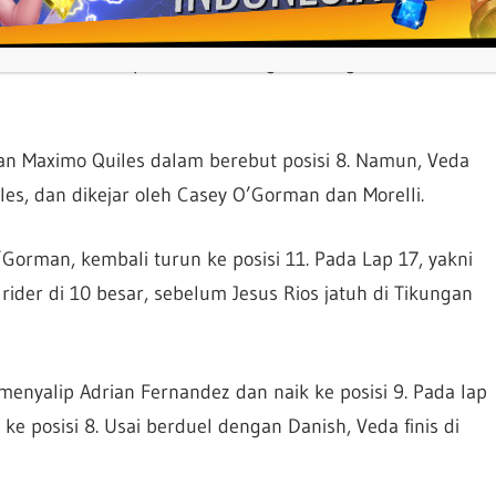
isi 9, dan terus memperkecil margin dari delapan
a dalam satu lap, Veda memangkas margin 1,2 detik
gan Maximo Quiles dalam berebut posisi 8. Namun, Veda
es, dan dikejar oleh Casey O’Gorman dan Morelli.
’Gorman, kembali turun ke posisi 11. Pada Lap 17, yakni
rider di 10 besar, sebelum Jesus Rios jatuh di Tikungan
menyalip Adrian Fernandez dan naik ke posisi 9. Pada lap
e posisi 8. Usai berduel dengan Danish, Veda finis di