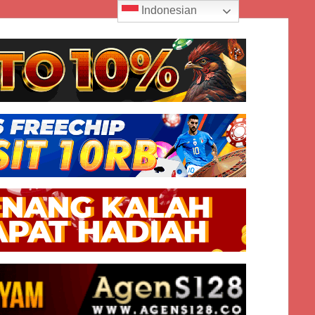
Indonesian