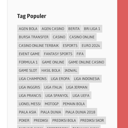
Tag Populer
AGEN BOLA
AGEN CASINO
BERITA
BRI LIGA 1
BURSA TRANSFER
CASINO
CASINO ONLINE
CASINO ONLINE TERBAIK
ESPORTS
EURO 2024
EVENT GAME
FANTASY SPORTS
FIFA
FORMULA 1
GAME ONLINE
GAME ONLINE CASINO
GAME SLOT
HASIL BOLA
JADWAL
LIGA CHAMPIONS
LIGA EROPA
LIGA INDONESIA
LIGA INGGRIS
LIGA ITALIA
LIGA JERMAN
LIGA PRANCIS
LIGA SPANYOL
LIGA UEFA
LIONEL MESSI
MOTOGP
PEMAIN BOLA
PIALA ASIA
PIALA DUNIA
PIALA DUNIA 2018
POKER
PREDIKSI
PREDIKSI BOLA
PREDIKSI SKOR