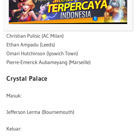
Cesar Azpilicueta (Atletico Madrid)
Baba Rahman (PAOK)
David Fofana (Union Berlin)
Dion Rankine (Exeter City)
Christian Pulisic (AC Milan)
Ethan Ampadu (Leeds)
Omari Hutchinson (Ipswich Town)
Pierre-Emerick Aubameyang (Marseille)
Crystal Palace
Masuk:
Jefferson Lerma (Bournemouth)
Keluar: