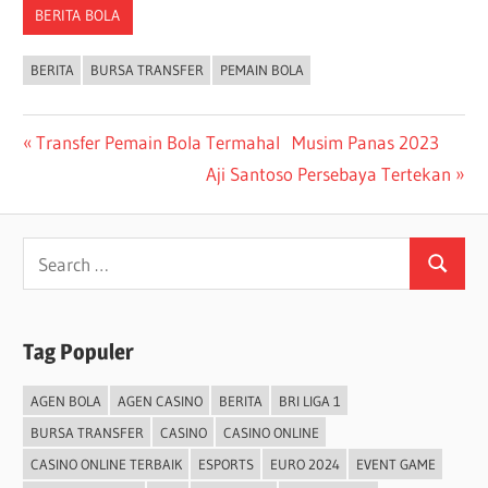
BERITA BOLA
BERITA
BURSA TRANSFER
PEMAIN BOLA
Post
Previous
Transfer Pemain Bola Termahal Musim Panas 2023
Post:
Next
Aji Santoso Persebaya Tertekan
navigation
Post:
Search
Search
for:
Tag Populer
AGEN BOLA
AGEN CASINO
BERITA
BRI LIGA 1
BURSA TRANSFER
CASINO
CASINO ONLINE
CASINO ONLINE TERBAIK
ESPORTS
EURO 2024
EVENT GAME