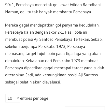
90+1, Persebaya mencetak gol lewat Wildan Ramdhani.
Namun, gol itu tak banyak membantu Persebaya.
Mereka gagal mendapatkan gol penyama kedudukan.
Persebaya kalah dengan skor 2-1. Hasil bola ini
membuat posisi Aji Santoso Persebaya Tertekan. Sebab,
sebelum berjumpa Persikabo 1973, Persebaya
memasang target tujuh poin pada tiga laga yang akan
dimainkan. Kekalahan dari Persikabo 1973 membuat
Persebaya dipastikan gagal mencapai target yang sudah
ditetapkan. Jadi, ada kemungkinan posisi Aji Santoso
sebagai pelatih akan dievaluasi.
entries per page