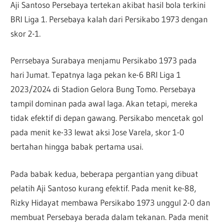
Aji Santoso Persebaya tertekan akibat hasil bola terkini
BRI Liga 1. Persebaya kalah dari Persikabo 1973 dengan
skor 2-1.
Perrsebaya Surabaya menjamu Persikabo 1973 pada
hari Jumat. Tepatnya laga pekan ke-6 BRI Liga 1
2023/2024 di Stadion Gelora Bung Tomo. Persebaya
tampil dominan pada awal laga. Akan tetapi, mereka
tidak efektif di depan gawang. Persikabo mencetak gol
pada menit ke-33 lewat aksi Jose Varela, skor 1-0
bertahan hingga babak pertama usai.
Pada babak kedua, beberapa pergantian yang dibuat
pelatih Aji Santoso kurang efektif. Pada menit ke-88,
Rizky Hidayat membawa Persikabo 1973 unggul 2-0 dan
membuat Persebaya berada dalam tekanan. Pada menit