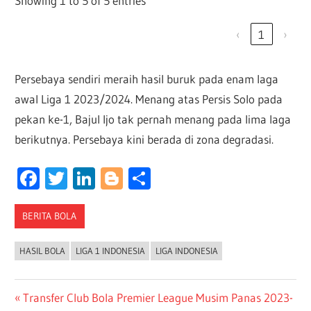
Showing 1 to 5 of 5 entries
‹
1
›
Persebaya sendiri meraih hasil buruk pada enam laga
awal Liga 1 2023/2024. Menang atas Persis Solo pada
pekan ke-1, Bajul Ijo tak pernah menang pada lima laga
berikutnya. Persebaya kini berada di zona degradasi.
Facebook
Twitter
LinkedIn
Blogger
Share
BERITA BOLA
HASIL BOLA
LIGA 1 INDONESIA
LIGA INDONESIA
Post
Previous
Transfer Club Bola Premier League Musim Panas 2023-