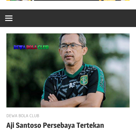
August 4, 2023
DEWA BOLA CLUB
Aji Santoso Persebaya Tertekan