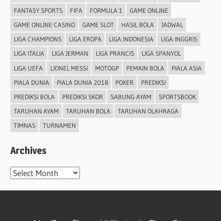
FANTASY SPORTS
FIFA
FORMULA 1
GAME ONLINE
GAME ONLINE CASINO
GAME SLOT
HASIL BOLA
JADWAL
LIGA CHAMPIONS
LIGA EROPA
LIGA INDONESIA
LIGA INGGRIS
LIGA ITALIA
LIGA JERMAN
LIGA PRANCIS
LIGA SPANYOL
LIGA UEFA
LIONEL MESSI
MOTOGP
PEMAIN BOLA
PIALA ASIA
PIALA DUNIA
PIALA DUNIA 2018
POKER
PREDIKSI
PREDIKSI BOLA
PREDIKSI SKOR
SABUNG AYAM
SPORTSBOOK
TARUHAN AYAM
TARUHAN BOLA
TARUHAN OLAHRAGA
TIMNAS
TURNAMEN
Archives
Archives