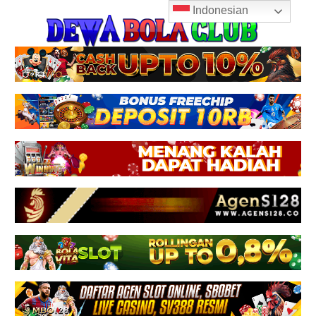
Skip
Indonesian
Dew
to
content
Info
Bol
Olahraga,
Sepakbola,
Clu
Sports