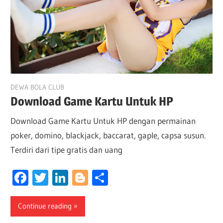
March 2, 2018
DEWA BOLA CLUB
Download Game Kartu Untuk HP
Download Game Kartu Untuk HP dengan permainan
poker, domino, blackjack, baccarat, gaple, capsa susun.
Terdiri dari tipe gratis dan uang
Facebook
Twitter
LinkedIn
Blogger
Share
Continue reading