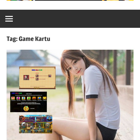
Tag:
Game Kartu