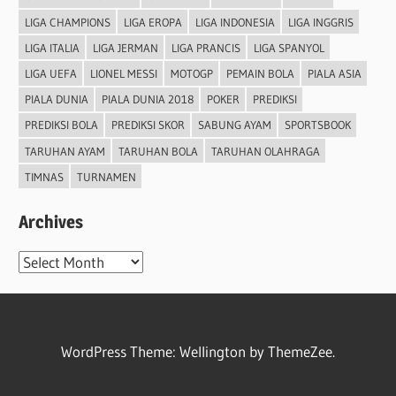
LIGA CHAMPIONS
LIGA EROPA
LIGA INDONESIA
LIGA INGGRIS
LIGA ITALIA
LIGA JERMAN
LIGA PRANCIS
LIGA SPANYOL
LIGA UEFA
LIONEL MESSI
MOTOGP
PEMAIN BOLA
PIALA ASIA
PIALA DUNIA
PIALA DUNIA 2018
POKER
PREDIKSI
PREDIKSI BOLA
PREDIKSI SKOR
SABUNG AYAM
SPORTSBOOK
TARUHAN AYAM
TARUHAN BOLA
TARUHAN OLAHRAGA
TIMNAS
TURNAMEN
Archives
Archives
WordPress Theme: Wellington by ThemeZee.