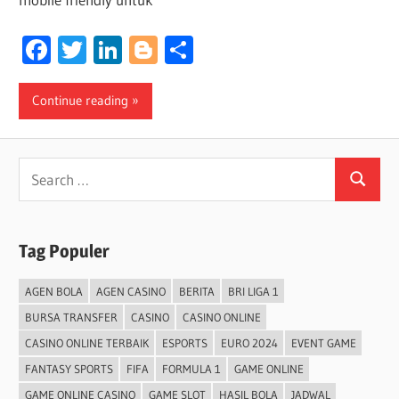
Facebook
Twitter
LinkedIn
Blogger
Share
Continue reading
Search
Search
for:
Tag Populer
AGEN BOLA
AGEN CASINO
BERITA
BRI LIGA 1
BURSA TRANSFER
CASINO
CASINO ONLINE
CASINO ONLINE TERBAIK
ESPORTS
EURO 2024
EVENT GAME
FANTASY SPORTS
FIFA
FORMULA 1
GAME ONLINE
GAME ONLINE CASINO
GAME SLOT
HASIL BOLA
JADWAL