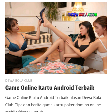
October 17, 2017
DEWA BOLA CLUB
Game Online Kartu Android Terbaik
Game Online Kartu Android Terbaik ulasan Dewa Bola
Club. Tips dan berita game kartu poker domino online
mobile friendly untuk