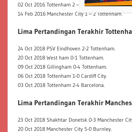
02 Oct 2016 Tottenham 2 – 0 Manchester City.
14 Feb 2016 Manchester City 1 – 2 Tottenham.
Lima Pertandingan Terakhir Tottenh
24 Oct 2018 PSV Eindhoven 2-2 Tottenham.
20 Oct 2018 West ham 0-1 Tottenham.
09 Oct 2018 Gillingham 0-4 Tottenham.
06 Oct 2018 Tottenham 1-0 Cardiff City.
03 Oct 2018 Tottenham 2-4 Barcelona.
Lima Pertandingan Terakhir Manchest
23 Oct 2018 Shakhtar Donetsk 0-3 Manchester Cit
20 Oct 2018 Manchester City 5-0 Burnley.