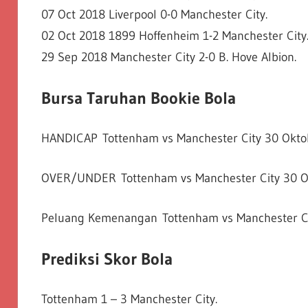
07 Oct 2018 Liverpool 0-0 Manchester City.
02 Oct 2018 1899 Hoffenheim 1-2 Manchester City
29 Sep 2018 Manchester City 2-0 B. Hove Albion.
Bursa Taruhan Bookie Bola
HANDICAP Tottenham vs Manchester City 30 Oktobe
OVER/UNDER Tottenham vs Manchester City 30 Okt
Peluang Kemenangan Tottenham vs Manchester Cit
Prediksi Skor Bola
Tottenham 1 – 3 Manchester City.