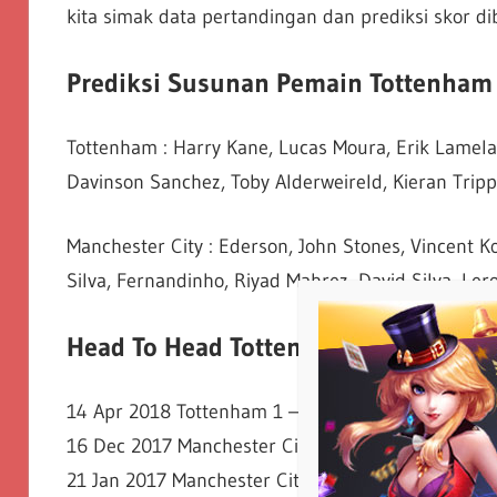
kita simak data pertandingan dan prediksi skor di
Prediksi Susunan Pemain Tottenham 
Tottenham : Harry Kane, Lucas Moura, Erik Lamela,
Davinson Sanchez, Toby Alderweireld, Kieran Trippi
Manchester City : Ederson, John Stones, Vincent
Silva, Fernandinho, Riyad Mahrez, David Silva, Ler
Head To Head Tottenham vs Manchest
14 Apr 2018 Tottenham 1 – 3 Manchester City.
16 Dec 2017 Manchester City 4 – 1 Tottenham.
21 Jan 2017 Manchester City 2 – 2 Tottenham.