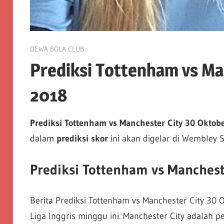
October 29, 2018
DEWA BOLA CLUB
Prediksi Tottenham vs Ma
2018
Prediksi Tottenham vs Manchester City 30 Oktob
dalam
prediksi skor
ini akan digelar di Wembley 
Prediksi Tottenham vs Manchest
Berita Prediksi Tottenham vs Manchester City 30 
Liga Inggris minggu ini. Manchester City adalah 