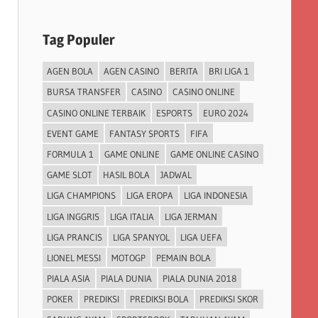
Tag Populer
AGEN BOLA
AGEN CASINO
BERITA
BRI LIGA 1
BURSA TRANSFER
CASINO
CASINO ONLINE
CASINO ONLINE TERBAIK
ESPORTS
EURO 2024
EVENT GAME
FANTASY SPORTS
FIFA
FORMULA 1
GAME ONLINE
GAME ONLINE CASINO
GAME SLOT
HASIL BOLA
JADWAL
LIGA CHAMPIONS
LIGA EROPA
LIGA INDONESIA
LIGA INGGRIS
LIGA ITALIA
LIGA JERMAN
LIGA PRANCIS
LIGA SPANYOL
LIGA UEFA
LIONEL MESSI
MOTOGP
PEMAIN BOLA
PIALA ASIA
PIALA DUNIA
PIALA DUNIA 2018
POKER
PREDIKSI
PREDIKSI BOLA
PREDIKSI SKOR