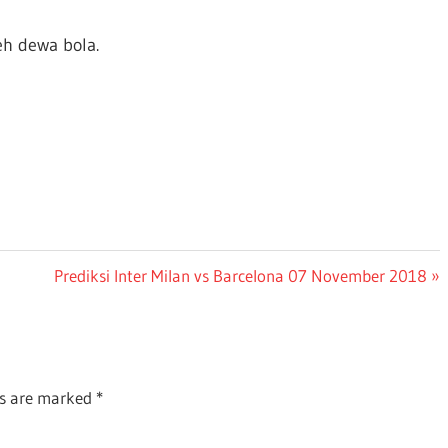
h dewa bola.
Next
Prediksi Inter Milan vs Barcelona 07 November 2018
Post:
ds are marked
*