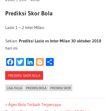
Prediksi Skor Bola
Lazio 1 – 2 Inter Milan.
Sekian
Prediksi Lazio vs Inter Milan 30 oktober 2018
hari ini.
Facebook
Twitter
LinkedIn
Blogger
Share
PREDIKSI SKOR BOLA
LIGA ITALIA
PREDIKSI BOLA
PREDIKSI SKOR
Post
Previous
Agen Bola Terbaik Terpercaya