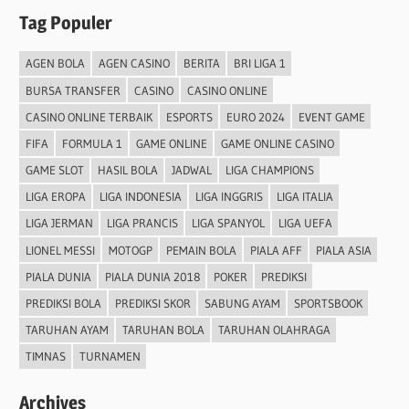
Tag Populer
AGEN BOLA
AGEN CASINO
BERITA
BRI LIGA 1
BURSA TRANSFER
CASINO
CASINO ONLINE
CASINO ONLINE TERBAIK
ESPORTS
EURO 2024
EVENT GAME
FIFA
FORMULA 1
GAME ONLINE
GAME ONLINE CASINO
GAME SLOT
HASIL BOLA
JADWAL
LIGA CHAMPIONS
LIGA EROPA
LIGA INDONESIA
LIGA INGGRIS
LIGA ITALIA
LIGA JERMAN
LIGA PRANCIS
LIGA SPANYOL
LIGA UEFA
LIONEL MESSI
MOTOGP
PEMAIN BOLA
PIALA AFF
PIALA ASIA
PIALA DUNIA
PIALA DUNIA 2018
POKER
PREDIKSI
PREDIKSI BOLA
PREDIKSI SKOR
SABUNG AYAM
SPORTSBOOK
TARUHAN AYAM
TARUHAN BOLA
TARUHAN OLAHRAGA
TIMNAS
TURNAMEN
Archives