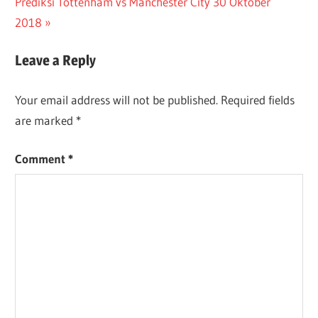
Next
Post:
Prediksi Tottenham vs Manchester City 30 Oktober
navigation
Post:
2018
Leave a Reply
Your email address will not be published.
Required fields
are marked
*
Comment
*