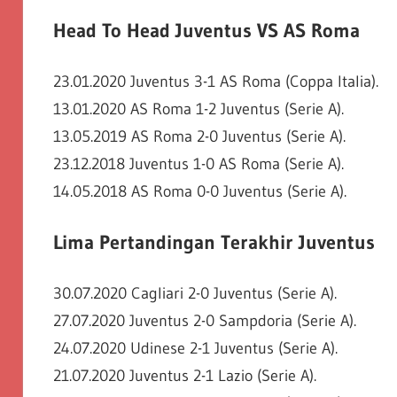
Head To Head Juventus VS AS Roma
23.01.2020 Juventus 3-1 AS Roma (Coppa Italia).
13.01.2020 AS Roma 1-2 Juventus (Serie A).
13.05.2019 AS Roma 2-0 Juventus (Serie A).
23.12.2018 Juventus 1-0 AS Roma (Serie A).
14.05.2018 AS Roma 0-0 Juventus (Serie A).
Lima Pertandingan Terakhir Juventus
30.07.2020 Cagliari 2-0 Juventus (Serie A).
27.07.2020 Juventus 2-0 Sampdoria (Serie A).
24.07.2020 Udinese 2-1 Juventus (Serie A).
21.07.2020 Juventus 2-1 Lazio (Serie A).