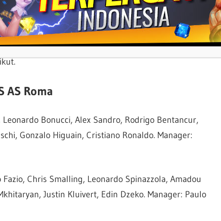
h, laga ini berlangsung di markas juventus sendiri.
at performa AS Roma sangat baik belakangan ini. Hal
e yang agak kurang stabil kini. Silahkan simak data
kut.
VS AS Roma
l, Leonardo Bonucci, Alex Sandro, Rodrigo Bentancur,
schi, Gonzalo Higuain, Cristiano Ronaldo. Manager:
 Fazio, Chris Smalling, Leonardo Spinazzola, Amadou
khitaryan, Justin Kluivert, Edin Dzeko. Manager: Paulo