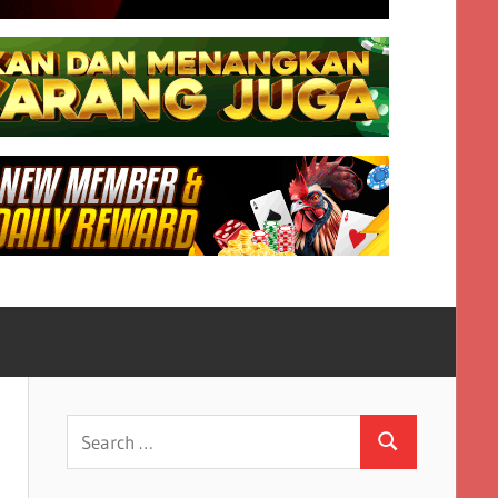
Search
Search
for: