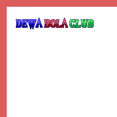
Skip
to
De
content
Info
Olahraga,
Bol
Sepakbola,
Sports
Clu