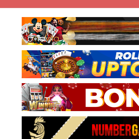
wa
a
b