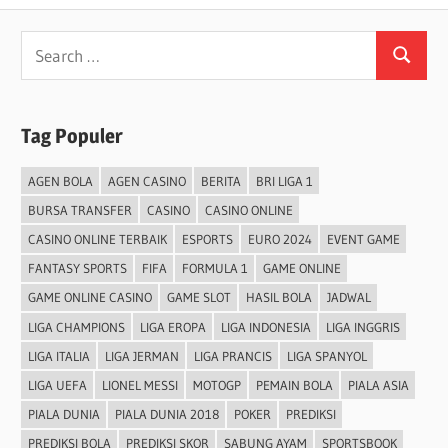
Post:
Search
Search
for:
Tag Populer
AGEN BOLA
AGEN CASINO
BERITA
BRI LIGA 1
BURSA TRANSFER
CASINO
CASINO ONLINE
CASINO ONLINE TERBAIK
ESPORTS
EURO 2024
EVENT GAME
FANTASY SPORTS
FIFA
FORMULA 1
GAME ONLINE
GAME ONLINE CASINO
GAME SLOT
HASIL BOLA
JADWAL
LIGA CHAMPIONS
LIGA EROPA
LIGA INDONESIA
LIGA INGGRIS
LIGA ITALIA
LIGA JERMAN
LIGA PRANCIS
LIGA SPANYOL
LIGA UEFA
LIONEL MESSI
MOTOGP
PEMAIN BOLA
PIALA ASIA
PIALA DUNIA
PIALA DUNIA 2018
POKER
PREDIKSI
PREDIKSI BOLA
PREDIKSI SKOR
SABUNG AYAM
SPORTSBOOK