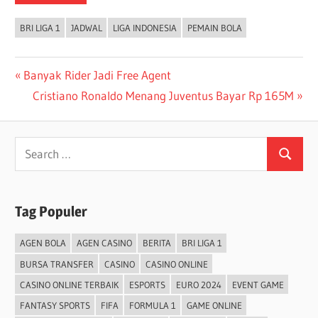
BRI LIGA 1
JADWAL
LIGA INDONESIA
PEMAIN BOLA
Post
Previous
Banyak Rider Jadi Free Agent
Post:
Next
Cristiano Ronaldo Menang Juventus Bayar Rp 165M
navigation
Post:
Search
Search
for:
Tag Populer
AGEN BOLA
AGEN CASINO
BERITA
BRI LIGA 1
BURSA TRANSFER
CASINO
CASINO ONLINE
CASINO ONLINE TERBAIK
ESPORTS
EURO 2024
EVENT GAME
FANTASY SPORTS
FIFA
FORMULA 1
GAME ONLINE