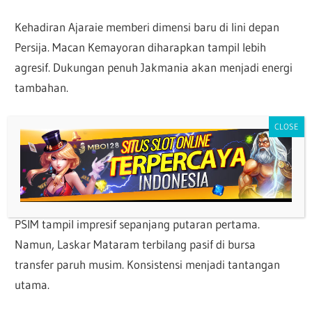
Kehadiran Ajaraie memberi dimensi baru di lini depan
Persija. Macan Kemayoran diharapkan tampil lebih
agresif. Dukungan penuh Jakmania akan menjadi energi
tambahan.
Laga menarik lain tersaji pada Minggu, 25 Januari 2026.
PSIM Yogyakarta akan menjamu Persebaya Surabaya di
Stadion Sultan Agung. Pertandingan ini sarat gengsi dan
ambisi.
PSIM tampil impresif sepanjang putaran pertama.
Namun, Laskar Mataram terbilang pasif di bursa
transfer paruh musim. Konsistensi menjadi tantangan
utama.