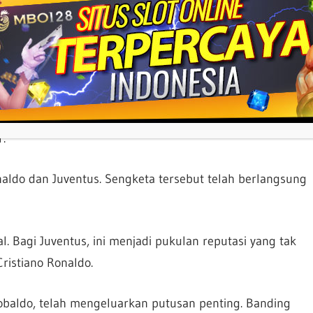
 Juventus Bayar Rp 165M
berita sepakbola yang menjadi pusat perhatian, kali ini
enangan besar di ranah hukum.
memenangkan kasus sengketa gaji. Nilainya tidak kecil.
.
naldo dan Juventus. Sengketa tersebut telah berlangsung
l. Bagi Juventus, ini menjadi pukulan reputasi yang tak
ristiano Ronaldo.
obaldo, telah mengeluarkan putusan penting. Banding