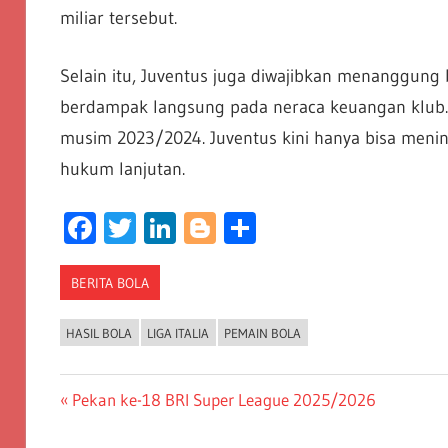
miliar tersebut.
Selain itu, Juventus juga diwajibkan menanggung 
berdampak langsung pada neraca keuangan klub. 
musim 2023/2024. Juventus kini hanya bisa meni
hukum lanjutan.
Facebook
Twitter
LinkedIn
Blogger
Share
BERITA BOLA
HASIL BOLA
LIGA ITALIA
PEMAIN BOLA
Post
Previous
Pekan ke-18 BRI Super League 2025/2026
Post:
navigation