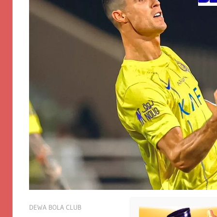
January 19, 2026
DEWA BOLA CLUB