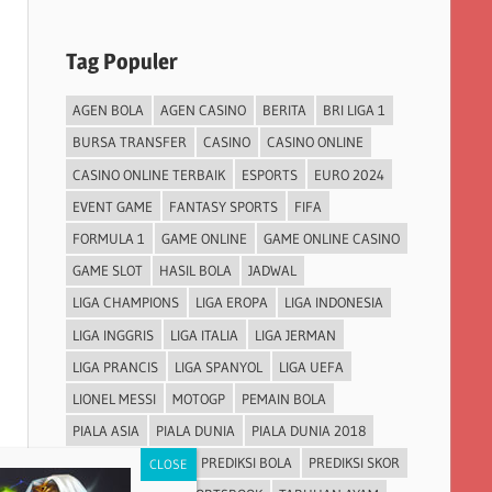
Tag Populer
AGEN BOLA
AGEN CASINO
BERITA
BRI LIGA 1
BURSA TRANSFER
CASINO
CASINO ONLINE
CASINO ONLINE TERBAIK
ESPORTS
EURO 2024
EVENT GAME
FANTASY SPORTS
FIFA
FORMULA 1
GAME ONLINE
GAME ONLINE CASINO
GAME SLOT
HASIL BOLA
JADWAL
LIGA CHAMPIONS
LIGA EROPA
LIGA INDONESIA
LIGA INGGRIS
LIGA ITALIA
LIGA JERMAN
LIGA PRANCIS
LIGA SPANYOL
LIGA UEFA
LIONEL MESSI
MOTOGP
PEMAIN BOLA
PIALA ASIA
PIALA DUNIA
PIALA DUNIA 2018
POKER
PREDIKSI
PREDIKSI BOLA
PREDIKSI SKOR