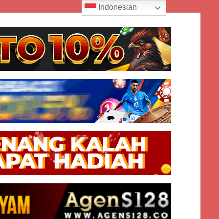
Indonesian