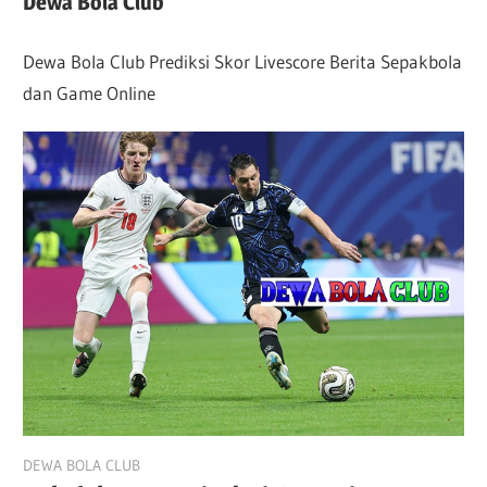
Dewa Bola Club
Dewa Bola Club Prediksi Skor Livescore Berita Sepakbola
dan Game Online
July 17, 2026
DEWA BOLA CLUB