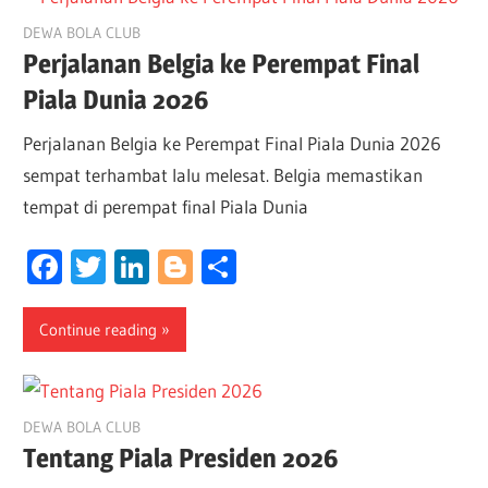
July 9, 2026
DEWA BOLA CLUB
Perjalanan Belgia ke Perempat Final
Piala Dunia 2026
Perjalanan Belgia ke Perempat Final Piala Dunia 2026
sempat terhambat lalu melesat. Belgia memastikan
tempat di perempat final Piala Dunia
Facebook
Twitter
LinkedIn
Blogger
Share
Continue reading
July 6, 2026
DEWA BOLA CLUB
Tentang Piala Presiden 2026