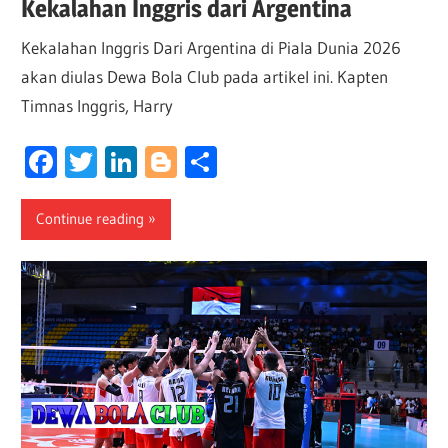
Kekalahan Inggris dari Argentina
Kekalahan Inggris Dari Argentina di Piala Dunia 2026
akan diulas Dewa Bola Club pada artikel ini. Kapten
Timnas Inggris, Harry
Facebook
Twitter
LinkedIn
Blogger
Share
Continue reading