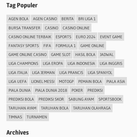
Tag Populer
AGEN BOLA
AGEN CASINO
BERITA
BRI LIGA 1
BURSA TRANSFER
CASINO
CASINO ONLINE
CASINO ONLINE TERBAIK
ESPORTS
EURO 2024
EVENT GAME
FANTASY SPORTS
FIFA
FORMULA 1
GAME ONLINE
GAME ONLINE CASINO
GAME SLOT
HASIL BOLA
JADWAL
LIGA CHAMPIONS
LIGA EROPA
LIGA INDONESIA
LIGA INGGRIS
LIGA ITALIA
LIGA JERMAN
LIGA PRANCIS
LIGA SPANYOL
LIGA UEFA
LIONEL MESSI
MOTOGP
PEMAIN BOLA
PIALA ASIA
PIALA DUNIA
PIALA DUNIA 2018
POKER
PREDIKSI
PREDIKSI BOLA
PREDIKSI SKOR
SABUNG AYAM
SPORTSBOOK
TARUHAN AYAM
TARUHAN BOLA
TARUHAN OLAHRAGA
TIMNAS
TURNAMEN
Archives