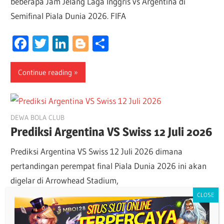
beberapa Jam Jelang Laga Inggris vs Argentina di
Semifinal Piala Dunia 2026. FIFA
Facebook
Twitter
LinkedIn
Blogger
Share
Continue reading
July 9, 2026
DEWA BOLA CLUB
Prediksi Argentina VS Swiss 12 Juli 2026
Prediksi Argentina VS Swiss 12 Juli 2026 dimana
pertandingan perempat final Piala Dunia 2026 ini akan
digelar di Arrowhead Stadium,
Facebook
Twitter
LinkedIn
Blogger
Share