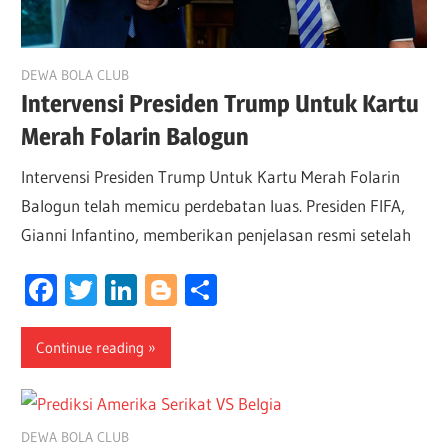
July 6, 2026
DEWA BOLA CLUB
Intervensi Presiden Trump Untuk Kartu
Merah Folarin Balogun
Intervensi Presiden Trump Untuk Kartu Merah Folarin
Balogun telah memicu perdebatan luas. Presiden FIFA,
Gianni Infantino, memberikan penjelasan resmi setelah
Facebook
Twitter
LinkedIn
Blogger
Share
Continue reading
July 6, 2026
DEWA BOLA CLUB