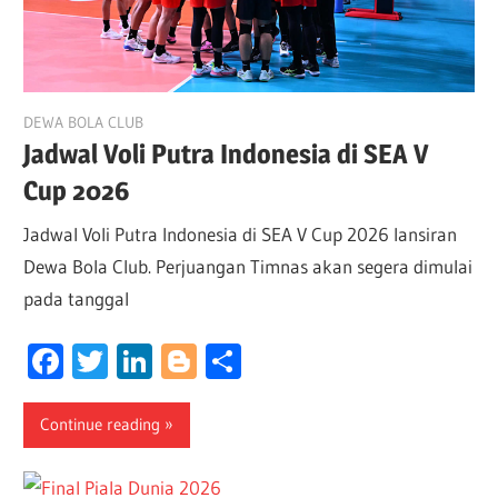
July 15, 2026
DEWA BOLA CLUB
Jadwal Voli Putra Indonesia di SEA V
Cup 2026
Jadwal Voli Putra Indonesia di SEA V Cup 2026 lansiran
Dewa Bola Club. Perjuangan Timnas akan segera dimulai
pada tanggal
Facebook
Twitter
LinkedIn
Blogger
Share
Continue reading