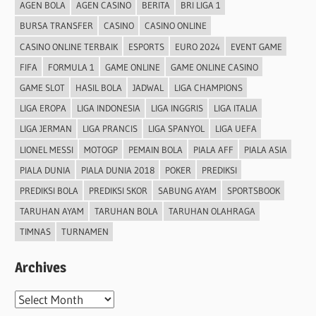
AGEN BOLA
AGEN CASINO
BERITA
BRI LIGA 1
BURSA TRANSFER
CASINO
CASINO ONLINE
CASINO ONLINE TERBAIK
ESPORTS
EURO 2024
EVENT GAME
FIFA
FORMULA 1
GAME ONLINE
GAME ONLINE CASINO
GAME SLOT
HASIL BOLA
JADWAL
LIGA CHAMPIONS
LIGA EROPA
LIGA INDONESIA
LIGA INGGRIS
LIGA ITALIA
LIGA JERMAN
LIGA PRANCIS
LIGA SPANYOL
LIGA UEFA
LIONEL MESSI
MOTOGP
PEMAIN BOLA
PIALA AFF
PIALA ASIA
PIALA DUNIA
PIALA DUNIA 2018
POKER
PREDIKSI
PREDIKSI BOLA
PREDIKSI SKOR
SABUNG AYAM
SPORTSBOOK
TARUHAN AYAM
TARUHAN BOLA
TARUHAN OLAHRAGA
TIMNAS
TURNAMEN
Archives
Archives