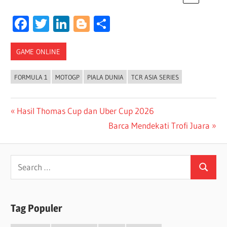
Facebook
Twitter
LinkedIn
Blogger
Share
GAME ONLINE
FORMULA 1
MOTOGP
PIALA DUNIA
TCR ASIA SERIES
Post
Previous
Hasil Thomas Cup dan Uber Cup 2026
Post:
Next
Barca Mendekati Trofi Juara
navigation
Post:
Search
Search
for:
Tag Populer