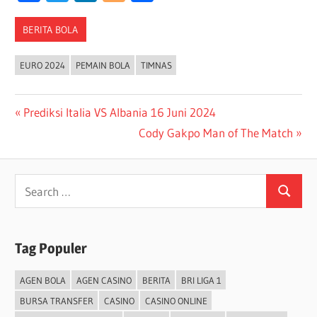
BERITA BOLA
EURO 2024
PEMAIN BOLA
TIMNAS
Post
Previous
Prediksi Italia VS Albania 16 Juni 2024
Post:
Next
Cody Gakpo Man of The Match
navigation
Post:
Search
Search
for:
Tag Populer
AGEN BOLA
AGEN CASINO
BERITA
BRI LIGA 1
BURSA TRANSFER
CASINO
CASINO ONLINE