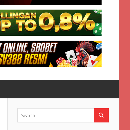
Search
Search
for: