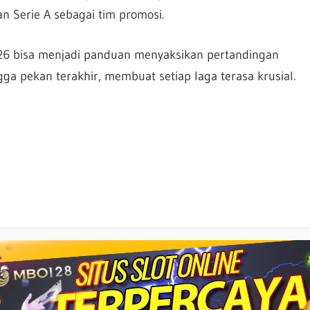
n Serie A sebagai tim promosi.
26 bisa menjadi panduan menyaksikan pertandingan
ngga pekan terakhir, membuat setiap laga terasa krusial.