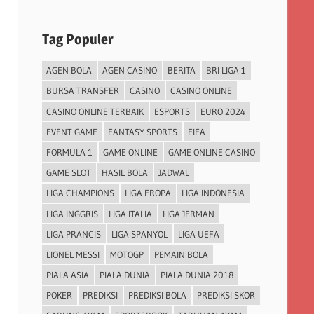
Tag Populer
AGEN BOLA
AGEN CASINO
BERITA
BRI LIGA 1
BURSA TRANSFER
CASINO
CASINO ONLINE
CASINO ONLINE TERBAIK
ESPORTS
EURO 2024
EVENT GAME
FANTASY SPORTS
FIFA
FORMULA 1
GAME ONLINE
GAME ONLINE CASINO
GAME SLOT
HASIL BOLA
JADWAL
LIGA CHAMPIONS
LIGA EROPA
LIGA INDONESIA
LIGA INGGRIS
LIGA ITALIA
LIGA JERMAN
LIGA PRANCIS
LIGA SPANYOL
LIGA UEFA
LIONEL MESSI
MOTOGP
PEMAIN BOLA
PIALA ASIA
PIALA DUNIA
PIALA DUNIA 2018
POKER
PREDIKSI
PREDIKSI BOLA
PREDIKSI SKOR