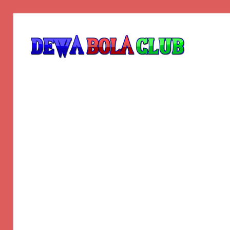
Skip
to
De
content
Info
Olahraga,
Bol
Sepakbola,
Sports
Clu