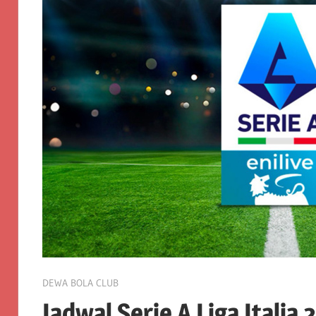
October 30, 2025
DEWA BOLA CLUB
Jadwal Serie A Liga Italia