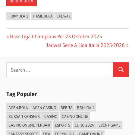
BERITA BOLA
FORMULA 1
HASIL BOLA
JADWAL
Post
Previous
Hasil Liga Champions Per 23 Oktober 2025
Post:
Next
Jadwal Serie A Liga Italia 2025-2026
navigation
Post:
Search
Search
for:
Tag Populer
AGEN BOLA
AGEN CASINO
BERITA
BRI LIGA 1
BURSA TRANSFER
CASINO
CASINO ONLINE
CASINO ONLINE TERBAIK
ESPORTS
EURO 2024
EVENT GAME
FANTASY SPORTS
FIFA
FORMULA 1
GAME ONLINE