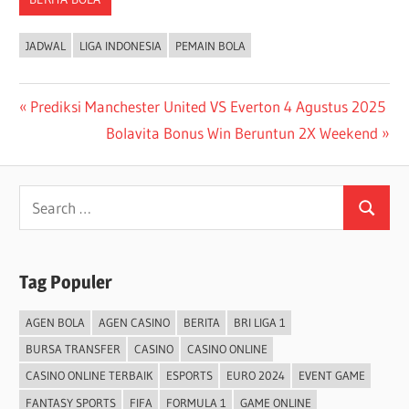
JADWAL
LIGA INDONESIA
PEMAIN BOLA
Post
Previous
Prediksi Manchester United VS Everton 4 Agustus 2025
Post:
Next
Bolavita Bonus Win Beruntun 2X Weekend
navigation
Post:
Search
Search
for:
Tag Populer
AGEN BOLA
AGEN CASINO
BERITA
BRI LIGA 1
BURSA TRANSFER
CASINO
CASINO ONLINE
CASINO ONLINE TERBAIK
ESPORTS
EURO 2024
EVENT GAME
FANTASY SPORTS
FIFA
FORMULA 1
GAME ONLINE