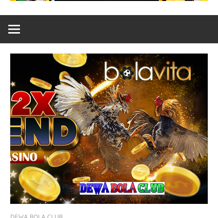
August 9, 2025
DEWA BOLA CLUB