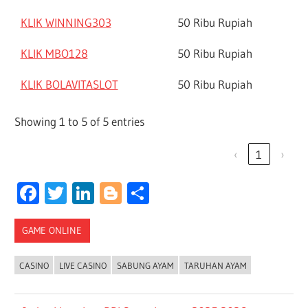
KLIK WINNING303
50 Ribu Rupiah
KLIK MBO128
50 Ribu Rupiah
KLIK BOLAVITASLOT
50 Ribu Rupiah
Showing 1 to 5 of 5 entries
‹
1
›
Facebook
Twitter
LinkedIn
Blogger
Share
GAME ONLINE
CASINO
LIVE CASINO
SABUNG AYAM
TARUHAN AYAM