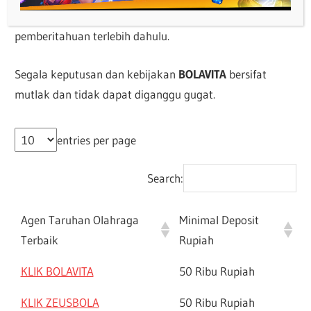
Promo dapat berubah sewaktu-waktu tanpa adanya
pemberitahuan terlebih dahulu.
Segala keputusan dan kebijakan
BOLAVITA
bersifat
mutlak dan tidak dapat diganggu gugat.
entries per page
Search:
Agen Taruhan Olahraga
Minimal Deposit
Terbaik
Rupiah
KLIK BOLAVITA
50 Ribu Rupiah
KLIK ZEUSBOLA
50 Ribu Rupiah