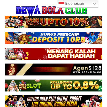
Skip
Indonesian
Dew
to
content
Info
Bol
Olahraga,
Sepakbola,
Clu
Sports