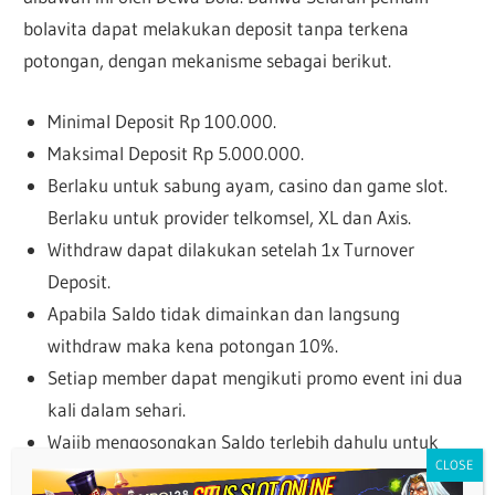
bolavita dapat melakukan deposit tanpa terkena
potongan, dengan mekanisme sebagai berikut.
Minimal Deposit Rp 100.000.
Maksimal Deposit Rp 5.000.000.
Berlaku untuk sabung ayam, casino dan game slot.
Berlaku untuk provider telkomsel, XL dan Axis.
Withdraw dapat dilakukan setelah 1x Turnover
Deposit.
Apabila Saldo tidak dimainkan dan langsung
withdraw maka kena potongan 10%.
Setiap member dapat mengikuti promo event ini dua
kali dalam sehari.
Wajib mengosongkan Saldo terlebih dahulu untuk
mengikuti promo deposit kedua. Promo ini tidak bisa