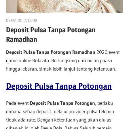
May 16, 2020
DEWA BOLA CLUB
Deposit Pulsa Tanpa Potongan
Ramadhan
Deposit Pulsa Tanpa Potongan Ramadhan
2020 event
game online Bolavita. Berlangsung dari bulan puasa
hingga lebaran, simak lebih lanjut tentang ketentuan.
Deposit Pulsa Tanpa Potongan
Pada event
Deposit Pulsa Tanpa Potongan
, berlaku
dimana setiap deposit melalui provider pulsa telepon
tidak ada rate. Dengan ketentuan yang akan diulas
dibawah ini oleh Dewa Bola. Bahwa Seluruh pemain