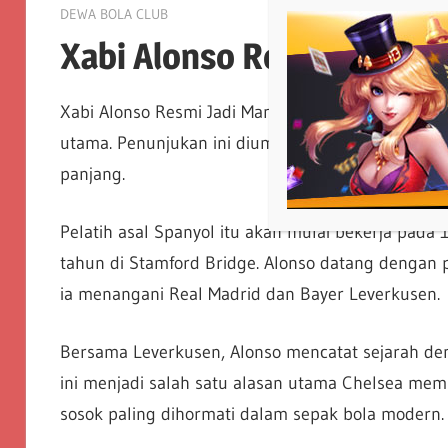
May 17, 2026
DEWA BOLA CLUB
Xabi Alonso Resmi Jadi Ma
Xabi Alonso Resmi Jadi Manajer Chelsea dengan
utama. Penunjukan ini diumumkan langsung oleh C
panjang.
Pelatih asal Spanyol itu akan mulai bekerja pada 
tahun di Stamford Bridge. Alonso datang dengan p
ia menangani Real Madrid dan Bayer Leverkusen.
Bersama Leverkusen, Alonso mencatat sejarah de
ini menjadi salah satu alasan utama Chelsea memi
sosok paling dihormati dalam sepak bola modern. 