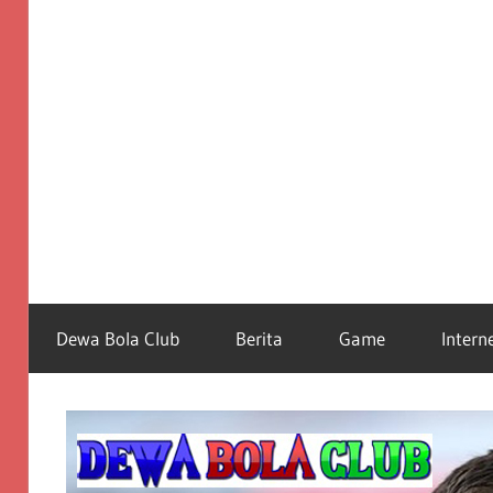
Dewa Bola Club
Berita
Game
Intern