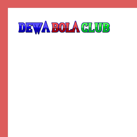
Skip
to
De
content
Info
Olahraga,
Bol
Sepakbola,
Sports
Clu