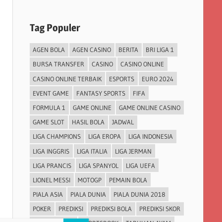
Tag Populer
AGEN BOLA
AGEN CASINO
BERITA
BRI LIGA 1
BURSA TRANSFER
CASINO
CASINO ONLINE
CASINO ONLINE TERBAIK
ESPORTS
EURO 2024
EVENT GAME
FANTASY SPORTS
FIFA
FORMULA 1
GAME ONLINE
GAME ONLINE CASINO
GAME SLOT
HASIL BOLA
JADWAL
LIGA CHAMPIONS
LIGA EROPA
LIGA INDONESIA
LIGA INGGRIS
LIGA ITALIA
LIGA JERMAN
LIGA PRANCIS
LIGA SPANYOL
LIGA UEFA
LIONEL MESSI
MOTOGP
PEMAIN BOLA
PIALA ASIA
PIALA DUNIA
PIALA DUNIA 2018
POKER
PREDIKSI
PREDIKSI BOLA
PREDIKSI SKOR