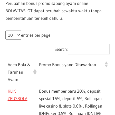
Perubahan bonus promo sabung ayam online
BOLAVITASLOT dapat berubah sewaktu-waktu tanpa
pemberitahuan terlebih dahulu.
entries per page
Search:
Agen Bola &
Promo Bonus yang Ditawarkan
Taruhan
Ayam
KLIK
Bonus member baru 20%, deposit
ZEUSBOLA
spesial 15%, deposit 5%, Rollingan
live casino & slots 0.6% , Rollingan
IDNPoker 0.5%, Rollingan IDNLIVE