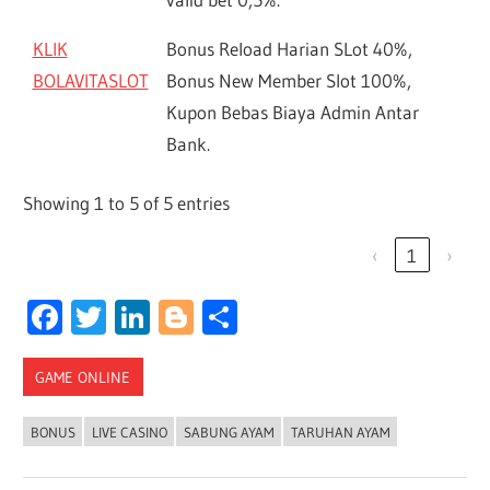
KLIK
Bonus Reload Harian SLot 40%,
BOLAVITASLOT
Bonus New Member Slot 100%,
Kupon Bebas Biaya Admin Antar
Bank.
Showing 1 to 5 of 5 entries
‹
1
›
Facebook
Twitter
LinkedIn
Blogger
Share
GAME ONLINE
BONUS
LIVE CASINO
SABUNG AYAM
TARUHAN AYAM