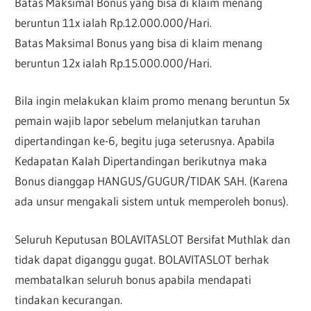
Batas Maksimal Bonus yang bisa di klaim menang
beruntun 11x ialah Rp.12.000.000/Hari.
Batas Maksimal Bonus yang bisa di klaim menang
beruntun 12x ialah Rp.15.000.000/Hari.
Bila ingin melakukan klaim promo menang beruntun 5x
pemain wajib lapor sebelum melanjutkan taruhan
dipertandingan ke-6, begitu juga seterusnya. Apabila
Kedapatan Kalah Dipertandingan berikutnya maka
Bonus dianggap HANGUS/GUGUR/TIDAK SAH. (Karena
ada unsur mengakali sistem untuk memperoleh bonus).
Seluruh Keputusan BOLAVITASLOT Bersifat Muthlak dan
tidak dapat diganggu gugat. BOLAVITASLOT berhak
membatalkan seluruh bonus apabila mendapati
tindakan kecurangan.