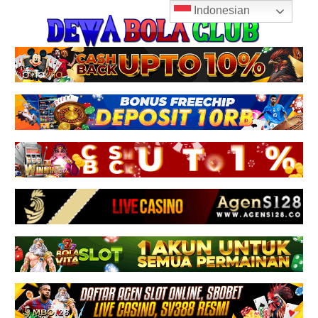
Skip
Indonesian
Dew
to
content
Info
Bol
Olahraga,
Sepakbola,
Clu
Sports