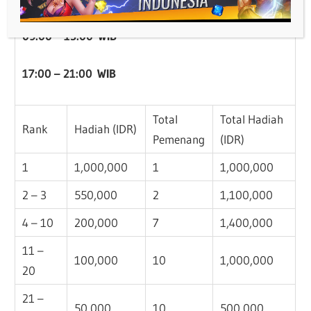
09:00 – 13:00
WIB
17:00 – 21:00
WIB
Total
Total Hadiah
Rank
Hadiah (IDR)
Pemenang
(IDR)
1
1,000,000
1
1,000,000
2 – 3
550,000
2
1,100,000
4 – 10
200,000
7
1,400,000
11 –
100,000
10
1,000,000
20
21 –
50,000
10
500,000