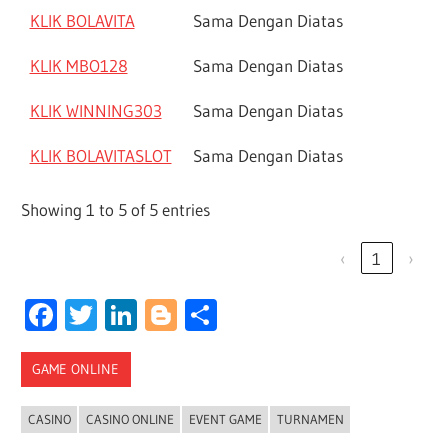
KLIK BOLAVITA
Sama Dengan Diatas
KLIK MBO128
Sama Dengan Diatas
KLIK WINNING303
Sama Dengan Diatas
KLIK BOLAVITASLOT
Sama Dengan Diatas
Showing 1 to 5 of 5 entries
‹
1
›
Facebook
Twitter
LinkedIn
Blogger
Share
GAME ONLINE
CASINO
CASINO ONLINE
EVENT GAME
TURNAMEN