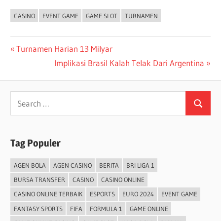
CASINO
EVENT GAME
GAME SLOT
TURNAMEN
Post
Previous
Turnamen Harian 13 Milyar
Post:
Next
Implikasi Brasil Kalah Telak Dari Argentina
navigation
Post:
Search
Search
for:
Tag Populer
AGEN BOLA
AGEN CASINO
BERITA
BRI LIGA 1
BURSA TRANSFER
CASINO
CASINO ONLINE
CASINO ONLINE TERBAIK
ESPORTS
EURO 2024
EVENT GAME
FANTASY SPORTS
FIFA
FORMULA 1
GAME ONLINE