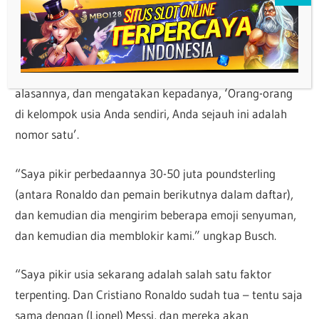
masih di tempat pertama, tapi dia bilang dia pasti
bernilai jauh lebih tinggi,” ujar Busch kepada The
Athletic. “Dia mengirim pesan pertama ke orang-orang
media sosial kami. Mereka menjawabnya, menjelaskan
alasannya, dan mengatakan kepadanya, ‘Orang-orang
di kelompok usia Anda sendiri, Anda sejauh ini adalah
nomor satu’.
“Saya pikir perbedaannya 30-50 juta poundsterling
(antara Ronaldo dan pemain berikutnya dalam daftar),
dan kemudian dia mengirim beberapa emoji senyuman,
dan kemudian dia memblokir kami.” ungkap Busch.
“Saya pikir usia sekarang adalah salah satu faktor
terpenting. Dan Cristiano Ronaldo sudah tua – tentu saja
sama dengan (Lionel) Messi, dan mereka akan