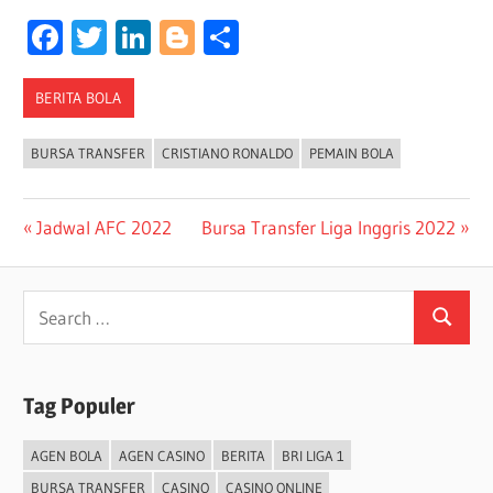
Facebook
Twitter
LinkedIn
Blogger
Share
BERITA BOLA
BURSA TRANSFER
CRISTIANO RONALDO
PEMAIN BOLA
Post
Previous
Next
Jadwal AFC 2022
Bursa Transfer Liga Inggris 2022
Post:
Post:
navigation
Search
Search
for:
Tag Populer
AGEN BOLA
AGEN CASINO
BERITA
BRI LIGA 1
BURSA TRANSFER
CASINO
CASINO ONLINE