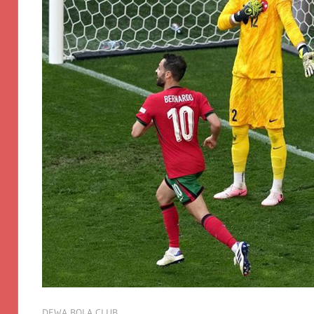
June 27, 2024
DEWA BOLA CLUB