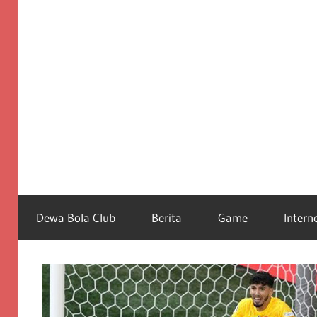
Dewa Bola Club
Berita
Game
Intern