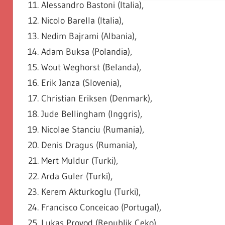
Alessandro Bastoni (Italia),
Nicolo Barella (Italia),
Nedim Bajrami (Albania),
Adam Buksa (Polandia),
Wout Weghorst (Belanda),
Erik Janza (Slovenia),
Christian Eriksen (Denmark),
Jude Bellingham (Inggris),
Nicolae Stanciu (Rumania),
Denis Dragus (Rumania),
Mert Muldur (Turki),
Arda Guler (Turki),
Kerem Akturkoglu (Turki),
Francisco Conceicao (Portugal),
Lukas Provod (Republik Ceko),