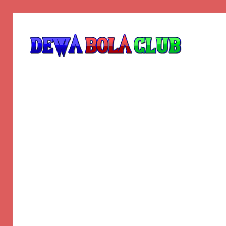
Skip
to
De
content
Info
Olahraga,
Bol
Sepakbola,
Sports
Clu