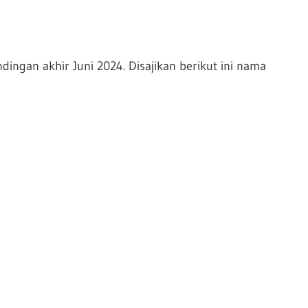
ngan akhir Juni 2024. Disajikan berikut ini nama