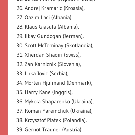
Andrej Kramaric (Kroasia),
Qazim Laci (Albania),
Klaus Gjasula (Albania),
Ilkay Gundogan (Jerman),
Scott McTominay (Skotlandia),
Xherdan Shaqiri (Swiss),
Zan Karnicnik (Slovenia),
Luka Jovic (Serbia),
Morten Hjulmand (Denmark),
Harry Kane (Inggris),
Mykola Shaparenko (Ukraina),
Roman Yaremchuk (Ukraina),
Krzysztof Piatek (Polandia),
Gernot Trauner (Austria),