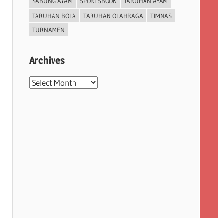
SABUNG AYAM
SPORTSBOOK
TARUHAN AYAM
TARUHAN BOLA
TARUHAN OLAHRAGA
TIMNAS
TURNAMEN
Archives
Archives