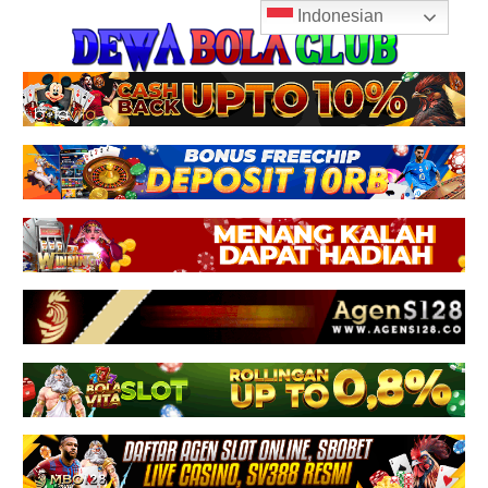
Skip
Indonesian
Dew
to
content
Info
Bol
Olahraga,
Sepakbola,
Clu
Sports