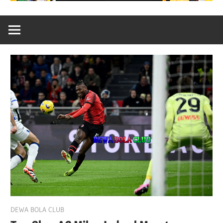
February 26, 2024
DEWA BOLA CLUB