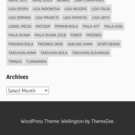
LIGA EROPA
LIGA INDONESIA
LIGA INGGRIS
LIGA ITALIA
LIGA JERMAN
LIGA PRANCIS
LIGA SPANYOL
LIGA UEFA
LIONEL MESSI
MOTOGP
PEMAIN BOLA
PIALA AFF
PIALA ASIA
PIALA DUNIA
PIALA DUNIA 2018
POKER
PREDIKSI
PREDIKSI BOLA
PREDIKSI SKOR
SABUNG AYAM
SPORTSBOOK
TARUHAN AYAM
TARUHAN BOLA
TARUHAN OLAHRAGA
TIMNAS
TURNAMEN
Archives
Archives
WordPress Theme: Wellington by ThemeZee.