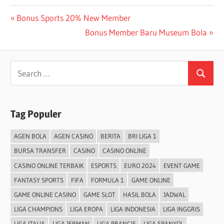
Post
Previous
Bonus Sports 20% New Member
Post:
Next
Bonus Member Baru Museum Bola
navigation
Post:
Search
Search
for:
Tag Populer
AGEN BOLA
AGEN CASINO
BERITA
BRI LIGA 1
BURSA TRANSFER
CASINO
CASINO ONLINE
CASINO ONLINE TERBAIK
ESPORTS
EURO 2024
EVENT GAME
FANTASY SPORTS
FIFA
FORMULA 1
GAME ONLINE
GAME ONLINE CASINO
GAME SLOT
HASIL BOLA
JADWAL
LIGA CHAMPIONS
LIGA EROPA
LIGA INDONESIA
LIGA INGGRIS
LIGA ITALIA
LIGA JERMAN
LIGA PRANCIS
LIGA SPANYOL