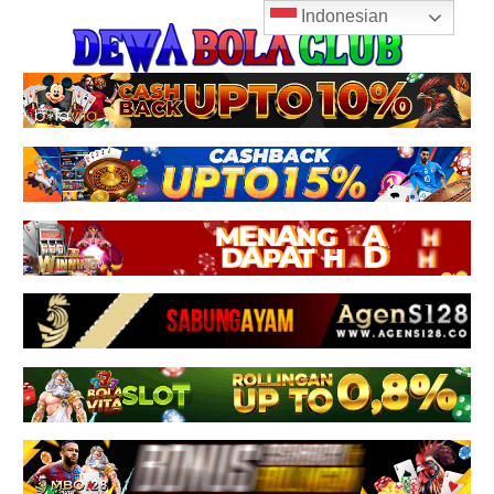
Skip
Indonesian
Dew
to
content
Info
Bol
Olahraga,
Sepakbola,
Clu
Sports