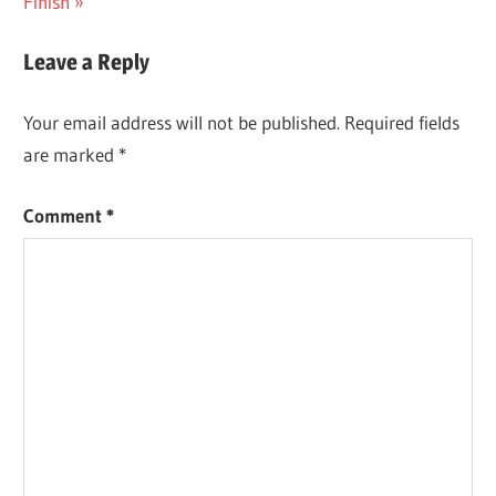
Post:
Finish
Leave a Reply
Your email address will not be published.
Required fields
are marked
*
Comment
*