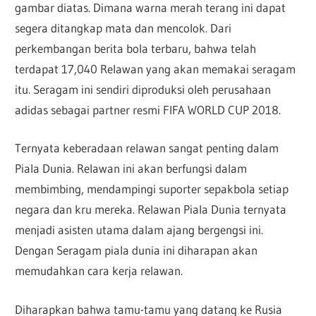
gambar diatas. Dimana warna merah terang ini dapat
segera ditangkap mata dan mencolok. Dari
perkembangan berita bola terbaru, bahwa telah
terdapat 17,040 Relawan yang akan memakai seragam
itu. Seragam ini sendiri diproduksi oleh perusahaan
adidas sebagai partner resmi FIFA WORLD CUP 2018.
Ternyata keberadaan relawan sangat penting dalam
Piala Dunia. Relawan ini akan berfungsi dalam
membimbing, mendampingi suporter sepakbola setiap
negara dan kru mereka. Relawan Piala Dunia ternyata
menjadi asisten utama dalam ajang bergengsi ini.
Dengan Seragam piala dunia ini diharapan akan
memudahkan cara kerja relawan.
Diharapkan bahwa tamu-tamu yang datang ke Rusia