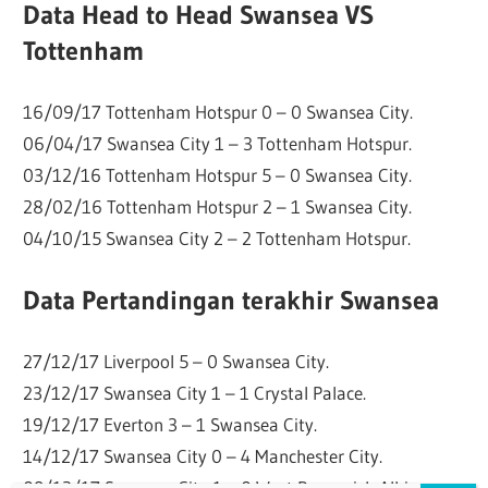
Data Head to Head Swansea VS
Tottenham
16/09/17 Tottenham Hotspur 0 – 0 Swansea City.
06/04/17 Swansea City 1 – 3 Tottenham Hotspur.
03/12/16 Tottenham Hotspur 5 – 0 Swansea City.
28/02/16 Tottenham Hotspur 2 – 1 Swansea City.
04/10/15 Swansea City 2 – 2 Tottenham Hotspur.
Data Pertandingan terakhir Swansea
27/12/17 Liverpool 5 – 0 Swansea City.
23/12/17 Swansea City 1 – 1 Crystal Palace.
19/12/17 Everton 3 – 1 Swansea City.
14/12/17 Swansea City 0 – 4 Manchester City.
09/12/17 Swansea City 1 – 0 West Bromwich Albion.