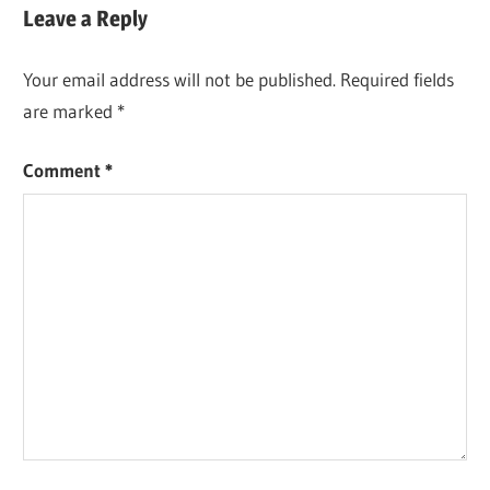
Leave a Reply
Your email address will not be published.
Required fields
are marked
*
Comment
*