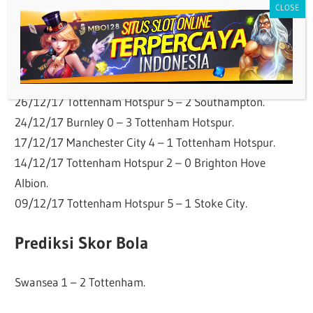
Data Pertandingan Terakhir
Tottenham
26/12/17 Tottenham Hotspur 5 – 2 Southampton.
24/12/17 Burnley 0 – 3 Tottenham Hotspur.
17/12/17 Manchester City 4 – 1 Tottenham Hotspur.
14/12/17 Tottenham Hotspur 2 – 0 Brighton Hove
Albion.
09/12/17 Tottenham Hotspur 5 – 1 Stoke City.
Prediksi Skor Bola
Swansea 1 – 2 Tottenham.