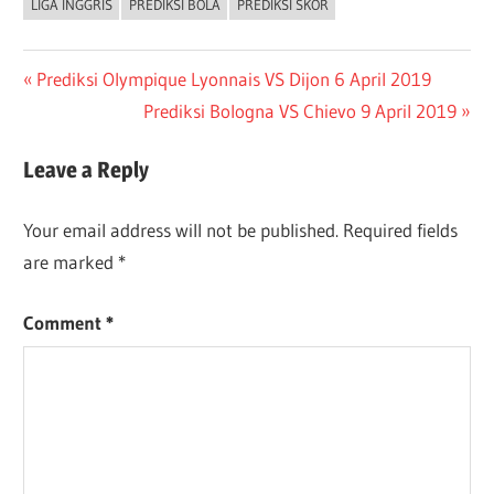
LIGA INGGRIS
PREDIKSI BOLA
PREDIKSI SKOR
Post
Previous
Prediksi Olympique Lyonnais VS Dijon 6 April 2019
Post:
Next
Prediksi Bologna VS Chievo 9 April 2019
navigation
Post:
Leave a Reply
Your email address will not be published.
Required fields
are marked
*
Comment
*