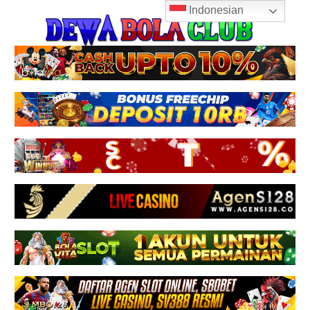
Skip
Indonesian
Dew
to
content
Info
Bol
Olahraga,
Sepakbola,
Clu
Sports