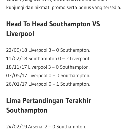
kunjungi dan nikmati promo serta bonus yang tersedia.
Head To Head Southampton VS
Liverpool
22/09/18 Liverpool 3 – 0 Southampton.
11/02/18 Southampton 0 – 2 Liverpool.
18/11/17 Liverpool 3 – 0 Southampton.
07/05/17 Liverpool 0 – 0 Southampton.
26/01/17 Liverpool 0 – 1 Southampton.
Lima Pertandingan Terakhir
Southampton
24/02/19 Arsenal 2 – 0 Southampton.