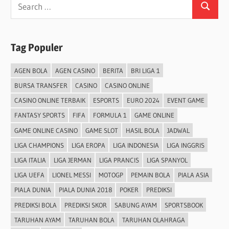
Search
Search
for:
Tag Populer
AGEN BOLA
AGEN CASINO
BERITA
BRI LIGA 1
BURSA TRANSFER
CASINO
CASINO ONLINE
CASINO ONLINE TERBAIK
ESPORTS
EURO 2024
EVENT GAME
FANTASY SPORTS
FIFA
FORMULA 1
GAME ONLINE
GAME ONLINE CASINO
GAME SLOT
HASIL BOLA
JADWAL
LIGA CHAMPIONS
LIGA EROPA
LIGA INDONESIA
LIGA INGGRIS
LIGA ITALIA
LIGA JERMAN
LIGA PRANCIS
LIGA SPANYOL
LIGA UEFA
LIONEL MESSI
MOTOGP
PEMAIN BOLA
PIALA ASIA
PIALA DUNIA
PIALA DUNIA 2018
POKER
PREDIKSI
PREDIKSI BOLA
PREDIKSI SKOR
SABUNG AYAM
SPORTSBOOK
TARUHAN AYAM
TARUHAN BOLA
TARUHAN OLAHRAGA