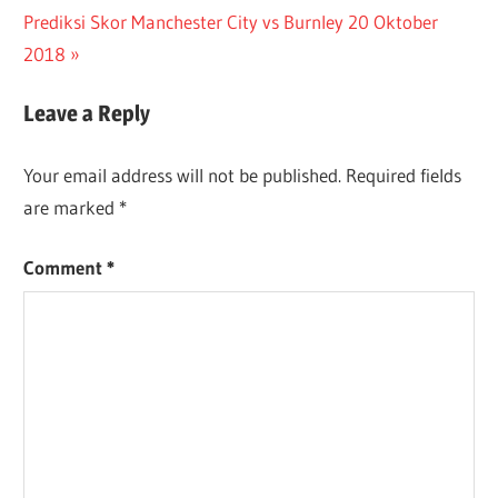
Next
Post:
Prediksi Skor Manchester City vs Burnley 20 Oktober
navigation
Post:
2018
Leave a Reply
Your email address will not be published.
Required fields
are marked
*
Comment
*