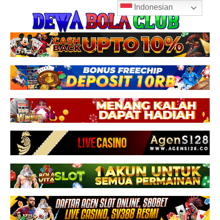
Skip
Indonesian
Dew
to
content
Info
Bol
Olahraga,
Sepakbola,
Clu
Sports