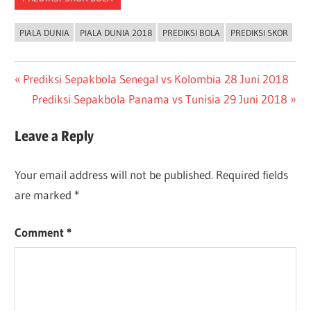
PIALA DUNIA
PIALA DUNIA 2018
PREDIKSI BOLA
PREDIKSI SKOR
Post
Previous
Prediksi Sepakbola Senegal vs Kolombia 28 Juni 2018
Post:
Next
Prediksi Sepakbola Panama vs Tunisia 29 Juni 2018
navigation
Post:
Leave a Reply
Your email address will not be published.
Required fields
are marked
*
Comment
*