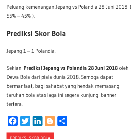
Peluang kemenangan Jepang vs Polandia 28 Juni 2018 (
55% – 45% ).
Prediksi Skor Bola
Jepang 1 – 1 Polandia.
Sekian
Prediksi Jepang vs Polandia 28 Juni 2018
oleh
Dewa Bola dari piala dunia 2018. Semoga dapat
bermanfaat, bagi sahabat yang hendak memasang
taruhan bola atas laga ini segera kunjungi banner
tertera.
Facebook
Twitter
LinkedIn
Blogger
Share
PREDIKSI SKOR BOLA