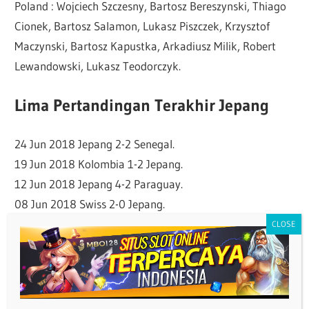
Poland : Wojciech Szczesny, Bartosz Bereszynski, Thiago
Cionek, Bartosz Salamon, Lukasz Piszczek, Krzysztof
Maczynski, Bartosz Kapustka, Arkadiusz Milik, Robert
Lewandowski, Lukasz Teodorczyk.
Lima Pertandingan Terakhir Jepang
24 Jun 2018 Jepang 2-2 Senegal.
19 Jun 2018 Kolombia 1-2 Jepang.
12 Jun 2018 Jepang 4-2 Paraguay.
08 Jun 2018 Swiss 2-0 Jepang.
30 May 2018 Jepang 0-2 Ghana.
Lima Pertandingan Terakhir Polandia
24 Jun 2018 Polandia 0-3 Kolombia.