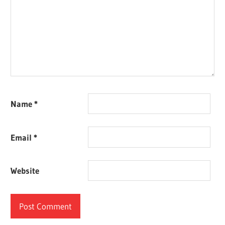
Name
*
Email
*
Website