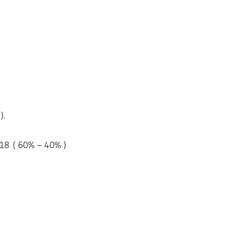
).
18 ( 60% – 40% )