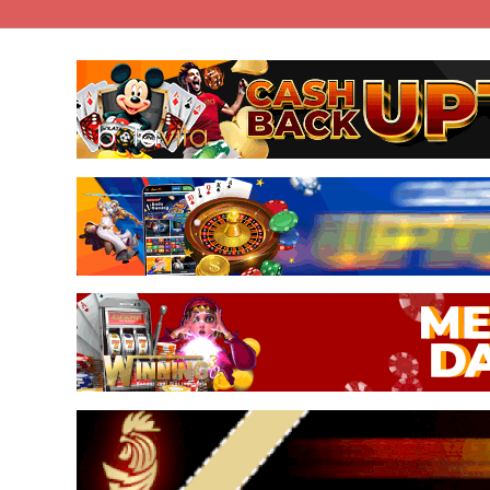
wa
a
b