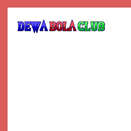
Skip
to
De
content
Info
Olahraga,
Bol
Sepakbola,
Sports
Clu