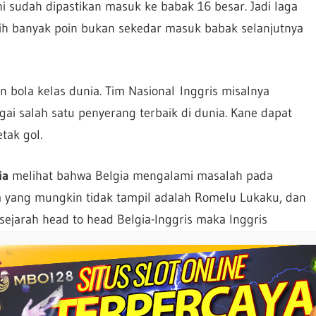
ni sudah dipastikan masuk ke babak 16 besar. Jadi laga
ih banyak poin bukan sekedar masuk babak selanjutnya
n bola kelas dunia. Tim Nasional
Inggris misalnya
gai salah satu penyerang terbaik di dunia. Kane dapat
tak gol.
ia
melihat bahwa Belgia mengalami masalah pada
a yang mungkin tidak tampil adalah Romelu Lukaku, dan
ejarah head to head Belgia-Inggris maka Inggris
ikan data
Prediksi Inggris vs Belgia 29 Juni 2018
.
 Belgia