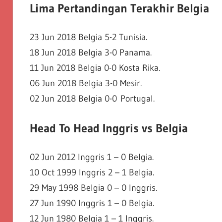
Lima Pertandingan Terakhir Belgia
23 Jun 2018 Belgia 5-2 Tunisia.
18 Jun 2018 Belgia 3-0 Panama.
11 Jun 2018 Belgia 0-0 Kosta Rika.
06 Jun 2018 Belgia 3-0 Mesir.
02 Jun 2018 Belgia 0-0 Portugal.
Head To Head Inggris vs Belgia
02 Jun 2012 Inggris 1 – 0 Belgia.
10 Oct 1999 Inggris 2 – 1 Belgia.
29 May 1998 Belgia 0 – 0 Inggris.
27 Jun 1990 Inggris 1 – 0 Belgia.
12 Jun 1980 Belgia 1 – 1 Inggris.