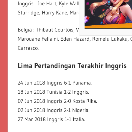
Inggris : Joe Hart, Kyle Walker, John Stones, Rah
Sturridge, Harry Kane, Marcus Rashford, Wayne R
Belgia : Thibaut Courtois, Vincent Kompany, Thom
Marouane Fellaini, Eden Hazard, Romelu Lukaku, Ch
Carrasco.
Lima Pertandingan Terakhir Inggris
24 Jun 2018 Inggris 6-1 Panama.
18 Jun 2018 Tunisia 1-2 Inggris.
07 Jun 2018 Inggris 2-0 Kosta Rika.
02 Jun 2018 Inggris 2-1 Nigeria.
27 Mar 2018 Inggris 1-1 Italia.