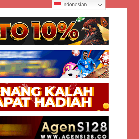
Indonesian