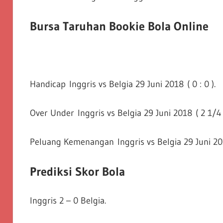
Bursa Taruhan Bookie Bola Online
Handicap Inggris vs Belgia 29 Juni 2018 ( 0 : 0 ).
Over Under Inggris vs Belgia 29 Juni 2018 ( 2 1/4 
Peluang Kemenangan Inggris vs Belgia 29 Juni 20
Prediksi Skor Bola
Inggris 2 – 0 Belgia.