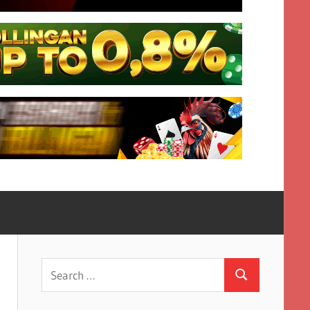
Search
Search
for: