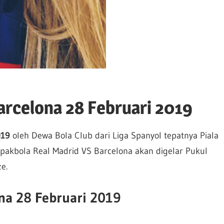
arcelona 28 Februari 2019
019
oleh Dewa Bola Club dari Liga Spanyol tepatnya Piala
epakbola Real Madrid VS Barcelona akan digelar Pukul
e.
ona 28 Februari 2019