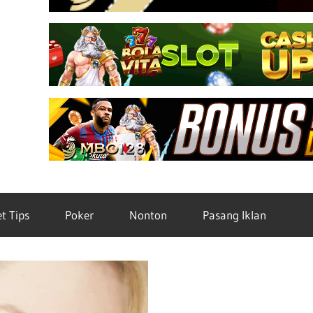
et Tips
Poker
Nonton
Pasang Iklan