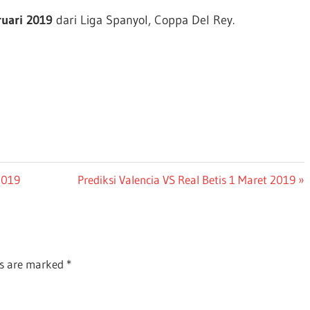
ruari 2019
dari Liga Spanyol, Coppa Del Rey.
Next
2019
Prediksi Valencia VS Real Betis 1 Maret 2019
Post:
ds are marked
*