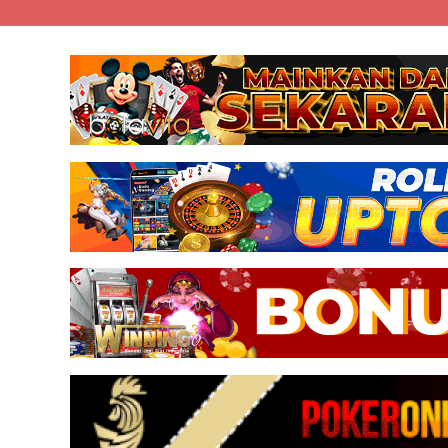
wa
a
b