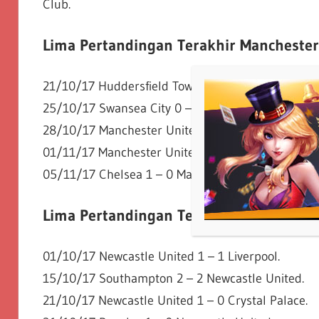
Club.
Lima Pertandingan Terakhir Manchester
21/10/17 Huddersfield Town 2 – 1 Manchester Uni
25/10/17 Swansea City 0 – 2 Manchester United.
28/10/17 Manchester United 1 – 0 Tottenham Hot
01/11/17 Manchester United 2 – 0 Benfica.
05/11/17 Chelsea 1 – 0 Manchester United.
Lima Pertandingan Terakhir Newcastle 
01/10/17 Newcastle United 1 – 1 Liverpool.
15/10/17 Southampton 2 – 2 Newcastle United.
21/10/17 Newcastle United 1 – 0 Crystal Palace.