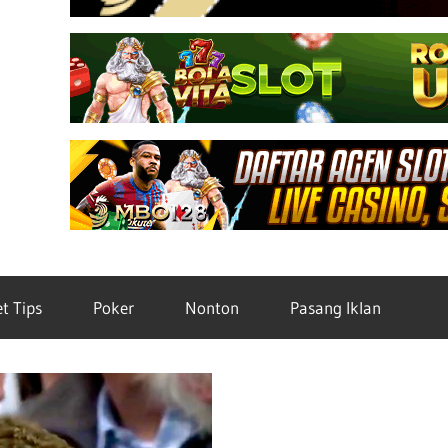
et Tips
Poker
Nonton
Pasang Iklan