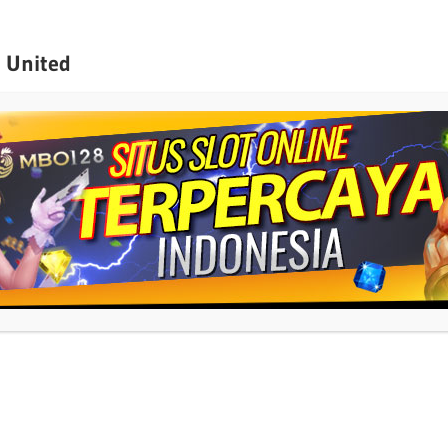
 United
ted.
spur.
United