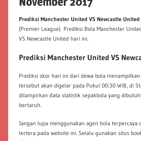
November 2017
Prediksi Manchester United VS Newcastle Unite
(Premier League). Prediksi Bola Manchester Unite
VS Newcastle United hari ini.
Prediksi Manchester United VS Newc
Prediksi skor hari ini dari dewa bola menampilkan
tersebut akan digelar pada Pukul 00:30 WIB, di St
dilampirkan data statistik sepakbola yang dibutu
bertaruh.
Jangan lupa menggunakan agen bola terpercaya d
tertera pada website ini. Selalu gunakan situs boo