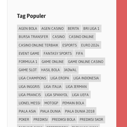
Tag Populer
AGEN BOLA
AGEN CASINO
BERITA
BRI LIGA 1
BURSA TRANSFER
CASINO
CASINO ONLINE
CASINO ONLINE TERBAIK
ESPORTS
EURO 2024
EVENT GAME
FANTASY SPORTS
FIFA
FORMULA 1
GAME ONLINE
GAME ONLINE CASINO
GAME SLOT
HASIL BOLA
JADWAL
LIGA CHAMPIONS
LIGA EROPA
LIGA INDONESIA
LIGA INGGRIS
LIGA ITALIA
LIGA JERMAN
LIGA PRANCIS
LIGA SPANYOL
LIGA UEFA
LIONEL MESSI
MOTOGP
PEMAIN BOLA
PIALA ASIA
PIALA DUNIA
PIALA DUNIA 2018
POKER
PREDIKSI
PREDIKSI BOLA
PREDIKSI SKOR