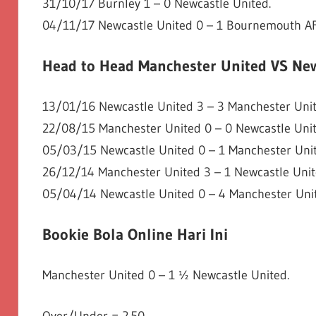
31/10/17 Burnley 1 – 0 Newcastle United.
04/11/17 Newcastle United 0 – 1 Bournemouth AF
Head to Head Manchester United VS New
13/01/16 Newcastle United 3 – 3 Manchester Unit
22/08/15 Manchester United 0 – 0 Newcastle Unit
05/03/15 Newcastle United 0 – 1 Manchester Unit
26/12/14 Manchester United 3 – 1 Newcastle Unit
05/04/14 Newcastle United 0 – 4 Manchester Unit
Bookie Bola Online Hari Ini
Manchester United 0 – 1 ½ Newcastle United.