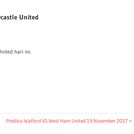
castle United
ited hari ini.
Next
Prediksi Watford VS West Ham United 19 November 2017
Post: