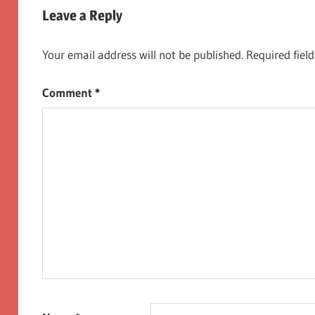
Leave a Reply
Your email address will not be published.
Required fiel
Comment
*