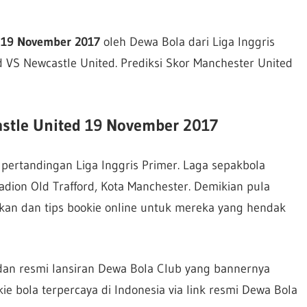
d 19 November 2017
oleh Dewa Bola dari Liga Inggris
d VS Newcastle United. Prediksi Skor Manchester United
astle United 19 November 2017
 pertandingan Liga Inggris Primer. Laga sepakbola
adion Old Trafford, Kota Manchester. Demikian pula
hkan dan tips bookie online untuk mereka yang hendak
an resmi lansiran Dewa Bola Club yang bannernya
kie bola terpercaya di Indonesia via link resmi Dewa Bola