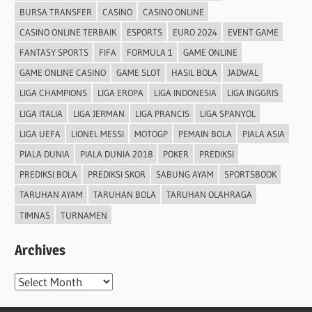
BURSA TRANSFER
CASINO
CASINO ONLINE
CASINO ONLINE TERBAIK
ESPORTS
EURO 2024
EVENT GAME
FANTASY SPORTS
FIFA
FORMULA 1
GAME ONLINE
GAME ONLINE CASINO
GAME SLOT
HASIL BOLA
JADWAL
LIGA CHAMPIONS
LIGA EROPA
LIGA INDONESIA
LIGA INGGRIS
LIGA ITALIA
LIGA JERMAN
LIGA PRANCIS
LIGA SPANYOL
LIGA UEFA
LIONEL MESSI
MOTOGP
PEMAIN BOLA
PIALA ASIA
PIALA DUNIA
PIALA DUNIA 2018
POKER
PREDIKSI
PREDIKSI BOLA
PREDIKSI SKOR
SABUNG AYAM
SPORTSBOOK
TARUHAN AYAM
TARUHAN BOLA
TARUHAN OLAHRAGA
TIMNAS
TURNAMEN
Archives
Archives