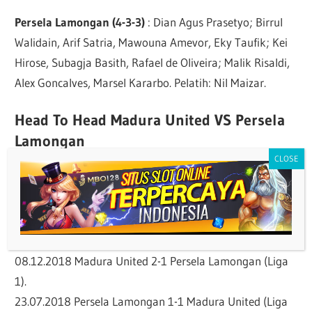
Persela Lamongan (4-3-3)
: Dian Agus Prasetyo; Birrul
Walidain, Arif Satria, Mawouna Amevor, Eky Taufik; Kei
Hirose, Subagja Basith, Rafael de Oliveira; Malik Risaldi,
Alex Goncalves, Marsel Kararbo. Pelatih: Nil Maizar.
Head To Head Madura United VS Persela
Lamongan
17.05.2019 Persela Lamongan 1-5 Madura United (Liga
1).
31.03.2019 Persela Lamongan 1-2 Madura United (Piala
Presiden).
08.12.2018 Madura United 2-1 Persela Lamongan (Liga
1).
23.07.2018 Persela Lamongan 1-1 Madura United (Liga