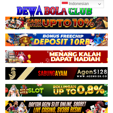
Skip
Indonesian
Dew
to
content
Info
Bol
Olahraga,
Sepakbola,
Clu
Sports