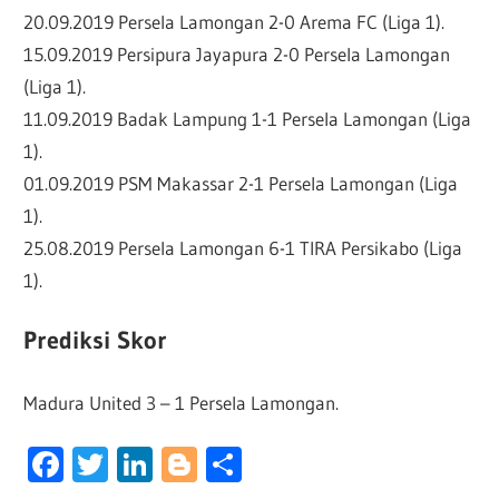
20.09.2019 Persela Lamongan 2-0 Arema FC (Liga 1).
15.09.2019 Persipura Jayapura 2-0 Persela Lamongan
(Liga 1).
11.09.2019 Badak Lampung 1-1 Persela Lamongan (Liga
1).
01.09.2019 PSM Makassar 2-1 Persela Lamongan (Liga
1).
25.08.2019 Persela Lamongan 6-1 TIRA Persikabo (Liga
1).
Prediksi Skor
Madura United 3 – 1 Persela Lamongan.
Facebook
Twitter
LinkedIn
Blogger
Share