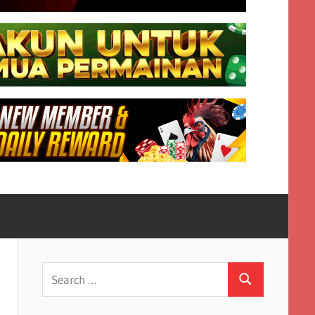
Search
Search
for: