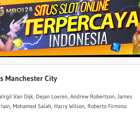
tidak boleh meremehkan pasukan Jurgen Klopp di
i membalas kekalahan mereka dalam persaingan merebut
maksimal mungkin untuk bisa meraih gelar juara
ni langsung saja dewabolaclub.com berikan data yang
okie pertandingan besok.
s Manchester City
 Virgil Van Dijk, Dejan Lovren, Andrew Robertson, James
lain, Mohamed Salah, Harry Wilson, Roberto Firmino.