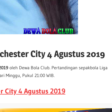
chester City 4 Agustus 2019
 2019
oleh Dewa Bola Club. Pertandingan sepakbola Liga
ari Minggu, Pukul 21:00 WIB.
r City 4 Agustus 2019
musim, tentu saja Man City pantas diunggulkan dari