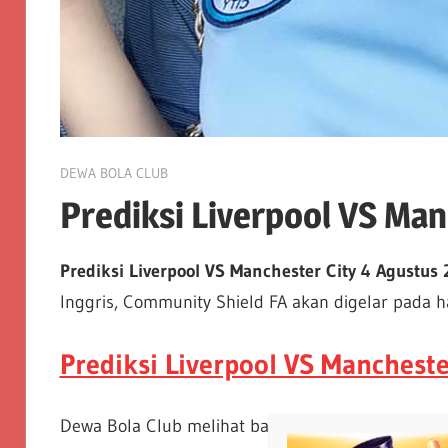
August 3, 2019
DEWA BOLA CLUB
Prediksi Liverpool VS Man
Prediksi Liverpool VS Manchester City 4 Agustus
Inggris, Community Shield FA akan digelar pada h
Prediksi Liverpool VS Mancheste
Dewa Bola Club melihat bahwa dari hasil laga pra